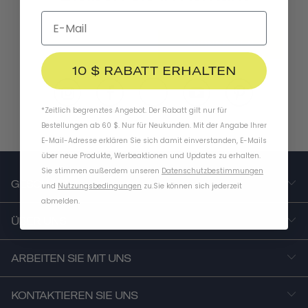
ABONNIEREN
10 $ RABATT ERHALTEN
*Zeitlich begrenztes Angebot. Der Rabatt gilt nur für
Bestellungen ab 60 $. Nur für Neukunden. Mit der Angabe Ihrer
E-Mail-Adresse erklären Sie sich damit einverstanden, E-Mails
über neue Produkte, Werbeaktionen und Updates zu erhalten.
Sie stimmen außerdem unseren
Datenschutzbestimmungen
GESCHÄFT
und
Nutzungsbedingungen
zu
.
Sie können sich jederzeit
abmelden.
ÜBER UNS
ARBEITEN SIE MIT UNS
KONTAKTIEREN SIE UNS