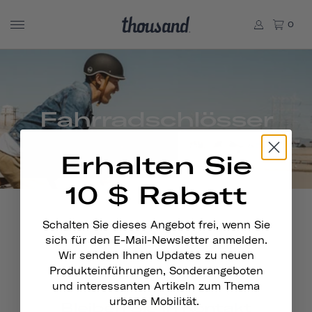
0
Fahrradschlösser
Erhalten Sie
10 $ Rabatt
Keine Produkte in dieser Kollektion gefunden
Schalten Sie dieses Angebot frei, wenn Sie
sich für den E-Mail-Newsletter anmelden.
Wir senden Ihnen Updates zu neuen
Produkteinführungen, Sonderangeboten
und interessanten Artikeln zum Thema
urbane Mobilität.
Bleiben Sie In Kontakt