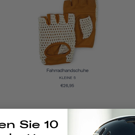
Fahrradhandschuhe
KLEINE 5
€26,95
en Sie 10