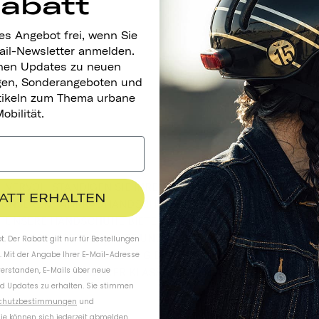
Rabatt
es Angebot frei, wenn Sie
ail-Newsletter anmelden.
nen Updates zu neuen
gen, Sonderangeboten und
rtikeln zum Thema urbane
obilität.
VERVOLLSTÄNDIGEN SIE IHREN LOOK FÜR DIE STRASSE MIT U
BATT ERHALTEN
NSEREN FAHRRADHANDSCHUHEN IM STIL DER 70ER JAHRE. U
NSERE HANDSCHUHE BIETEN EINEN STRAPAZIERFÄHIGEN, G
EPOLSTERTEN GRIFF UND ATMUNGSAKTIVITÄT UND E
. Der Rabatt gilt nur für Bestellungen
RGÄNZEN GLEICHZEITIG DEN TRADITIONELLEN LOOK U
. Mit der Angabe Ihrer E-Mail-Adresse
verstanden, E-Mails über neue
NSERER KLASSISCHEN HELME.
d Updates zu erhalten. Sie stimmen
chutzbestimmungen
und
ie können sich jederzeit abmelden.