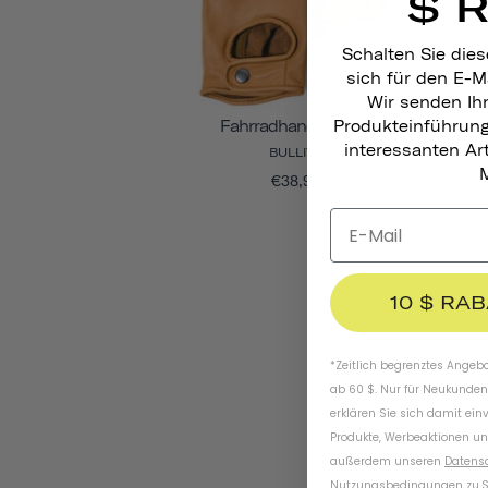
$ 
Schalten Sie dies
sich für den E-M
Wir senden Ih
Produkteinführun
Fahrradhandschuhe
interessanten A
BULLITT
M
€38,95
10 $ RA
*Zeitlich begrenztes Angebot
ab 60 $. Nur für Neukunden
erklären Sie sich damit ein
Produkte, Werbeaktionen un
außerdem unseren
Datens
Nutzungsbedingungen
zu
.
S