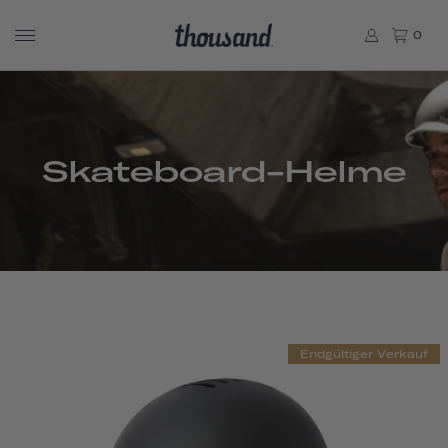
0
Skateboard-Helme
Endgültiger Verkauf