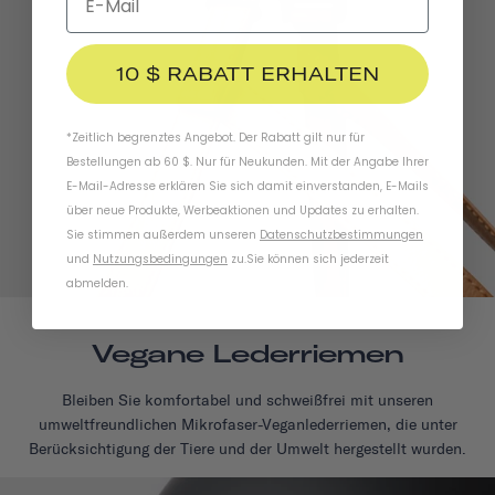
10 $ RABATT ERHALTEN
*Zeitlich begrenztes Angebot. Der Rabatt gilt nur für
Bestellungen ab 60 $. Nur für Neukunden. Mit der Angabe Ihrer
E-Mail-Adresse erklären Sie sich damit einverstanden, E-Mails
über neue Produkte, Werbeaktionen und Updates zu erhalten.
Sie stimmen außerdem unseren
Datenschutzbestimmungen
und
Nutzungsbedingungen
zu
.
Sie können sich jederzeit
abmelden.
Vegane Lederriemen
Bleiben Sie komfortabel und schweißfrei mit unseren
umweltfreundlichen Mikrofaser-Veganlederriemen, die unter
Berücksichtigung der Tiere und der Umwelt hergestellt wurden.