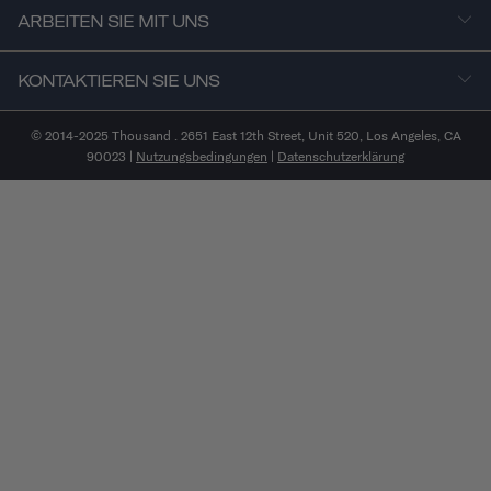
ARBEITEN SIE MIT UNS
KONTAKTIEREN SIE UNS
© 2014-2025 Thousand . 2651 East 12th Street, Unit 520, Los Angeles, CA
90023 |
Nutzungsbedingungen
|
Datenschutzerklärung