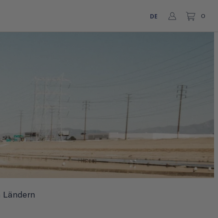
DE
0
n Ländern