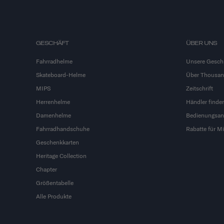
GESCHÄFT
ÜBER UNS
Fahrradhelme
Unsere Gesch
Skateboard-Helme
Über Thousa
MIPS
Zeitschrift
Herrenhelme
Händler finde
Damenhelme
Bedienungsan
Fahrradhandschuhe
Rabatte für Mi
Geschenkkarten
Heritage Collection
Chapter
Größentabelle
Alle Produkte