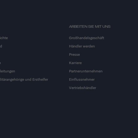
ARBEITEN SIE MIT UNS
ichte
Großhandelsgeschäft
nd
Händler werden
Presse
n
Karriere
leitungen
Partnerunternehmen
litärangehörige und Ersthelfer
Einflussnehmer
Vertriebshändler