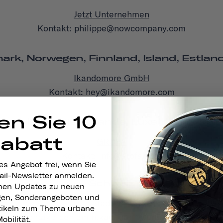
Jetzt Unternehmen
Kontakt: philippe@nowcompany.com
k, Norwegen, Finnland, Island, Estland,
Ikandomore GmbH
Kontakt: hey@ikandomore.com
en Sie 10
h, Belgien, Niederlande, Luxemburg, Pole
Rabatt
GROFA
Kontakt: info@grofa.com
es Angebot frei, wenn Sie
ail-Newsletter anmelden.
Schweiz
nen Updates zu neuen
gen, Sonderangeboten und
Stadtfahrt
rtikeln zum Thema urbane
Kontakt: benjamin.kaufmann@urbandrive.ch
obilität.