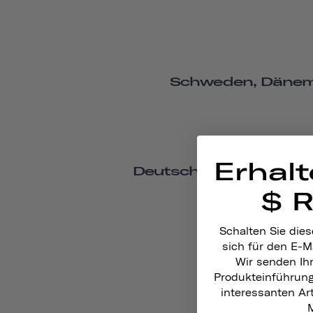
Schweden, Dänemar
Erhalt
Deutschland, Österreic
$ 
Schalten Sie dies
sich für den E-M
Wir senden Ih
Produkteinführun
interessanten A
M