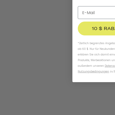
10 $ RA
*Zeitlich begrenztes Angebot
ab 60 $. Nur für Neukunden
erklären Sie sich damit ein
Produkte, Werbeaktionen un
außerdem unseren
Datens
Nutzungsbedingungen
zu
.
S