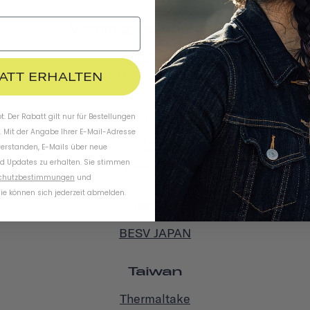
Vereinigtes Königreich
Tinkr.Bike
Kontakt: devin@tinkr.bike
BATT ERHALTEN
Südkorea
. Der Rabatt gilt nur für Bestellungen
. Mit der Angabe Ihrer E-Mail-Adresse
Taya
verstanden, E-Mails über neue
Kontakt: jisoo@withtaya.com
d Updates zu erhalten. Sie stimmen
chutzbestimmungen
und
ie können sich jederzeit abmelden.
Japan
BESV JAPAN
Taiwan
Thermaltake