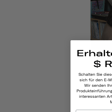
Erhalt
$ 
Schalten Sie dies
sich für den E-M
Wir senden Ih
Produkteinführun
Christine 
interessanten A
M