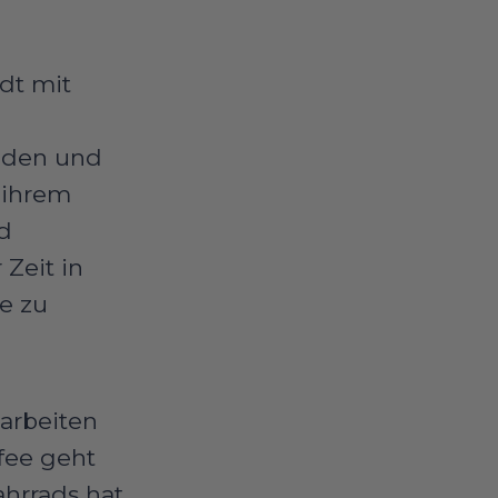
dt mit
inden und
 ihrem
nd
Zeit in
e zu
arbeiten
ffee geht
ahrrads hat