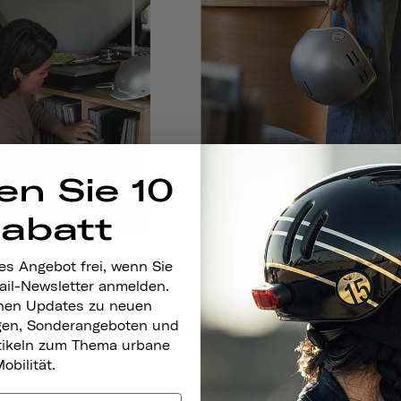
en Sie 10
Rabatt
es Angebot frei, wenn Sie
ail-Newsletter anmelden.
nen Updates zu neuen
gen, Sonderangeboten und
trägt unseren Heritage Collection in So Silver.
Shoppe i
rtikeln zum Thema urbane
obilität.