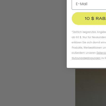
E
THOUSAND:
Tätigkeit.
10 $ RA
Christine Ma
*Zeitlich begrenztes Angebot
Strategin und
ab 60 $. Nur für Neukunden
Film, Video u
erklären Sie sich damit ein
Produkte, Werbeaktionen un
meine Arbeit 
außerdem unseren
Datens
Nutzungsbedingungen
zu
.
S