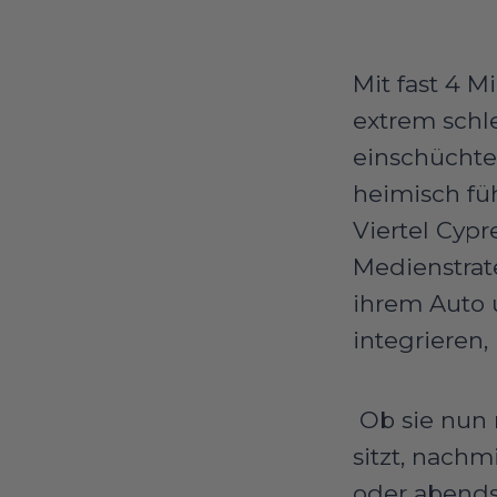
Mit fast 4 
extrem schl
einschüchte
heimisch fü
Viertel Cypr
Medienstrat
ihrem Auto 
integrieren
Ob sie nun 
sitzt, nachm
oder abends