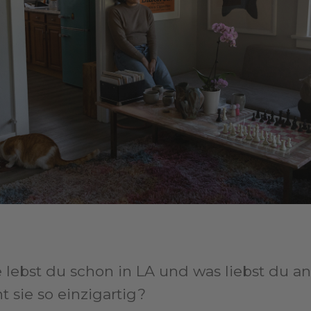
 lebst du schon in LA und was liebst du an
t sie so einzigartig?