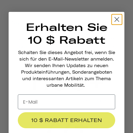
Nachdem unsere Gründerin Gloria einen
Erhalten Sie
Freund durch einen Fahrradunfall
10 $ Rabatt
verloren hatte, gründete Thousand
tausend Leben zu retten. Nach acht
Schalten Sie dieses Angebot frei, wenn Sie
Jahren sehen Sie hier, wie es uns
sich für den E-Mail-Newsletter anmelden.
ergangen ist.
Wir senden Ihnen Updates zu neuen
1196+
Produkteinführungen, Sonderangeboten
und interessanten Artikeln zum Thema
urbane Mobilität.
Anzahl der Helme, die im Rahmen unseres
Unfallersatzprogramms ersetzt wurden.
77+
10 $ RABATT ERHALTEN