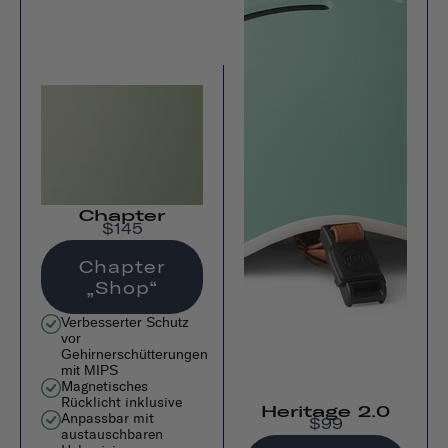
Chapter
$145
Chapter
„Shop“
Verbesserter Schutz
vor
Gehirnerschütterungen
mit MIPS
Magnetisches
Rücklicht inklusive
Heritage 2.0
Anpassbar mit
$99
austauschbaren