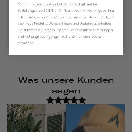
*Zeitlich begrenztes Angebot. Der Rabatt gilt nur für
Bestellungen ab 60 $. Nur für Neukunden. Mit der Angabe Ihrer
Anzahl der Helme, die im Rahmen unserer
E-Mail-Adresse erklären Sie sich damit einverstanden, E-Mails
Diebstahlschutzgarantie ersetzt wurden
über neue Produkte, Werbeaktionen und Updates zu erhalten.
Sie stimmen außerdem unseren
Datenschutzbestimmungen
und
Nutzungsbedingungen
zu
.
Sie können sich jederzeit
abmelden.
Wählen Sie Ihren Helm
Was unsere Kunden
sagen