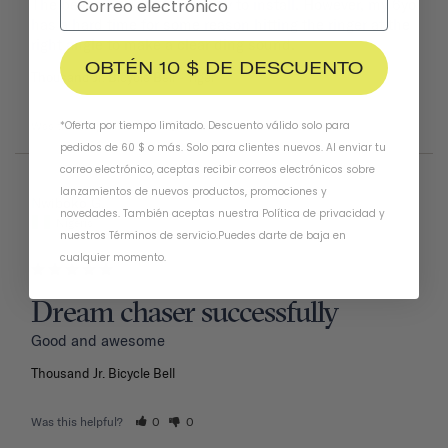
The bell is beautiful and easy to install. However, my 6yo 
has a hard time for some reason hitting the ringer at the 
right angle to make a clear ding sound.
OBTÉN 10 $ DE DESCUENTO
Thousand Jr. Bicycle Bell
Tiger
*Oferta por tiempo limitado. Descuento válido solo para
Was this helpful?
1
0
pedidos de 60 $ o más. Solo para clientes nuevos. Al enviar tu
correo electrónico, aceptas recibir correos electrónicos sobre
lanzamientos de nuevos productos, promociones y
02/11/2026
Nwiboko G.
novedades. También aceptas nuestra
Política de privacidad
y
Nigeria
nuestros Términos de servicio
.
Puedes darte de baja en
cualquier momento.
Dream chaser successfully
Good and awesome 
Thousand Jr. Bicycle Bell
Was this helpful?
0
0