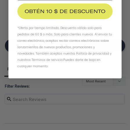
4
0
OBTÉN 10 $ DE DESCUENTO
0
2
0
*Oferta por tiempo limitado. Descuento válido solo para
pedidos de 60 $ o más. Solo para clientes nuevos. Al enviar tu
correo electrónico, aceptas recibir correos electrónicos sobre
Write A Review
lanzamientos de nuevos productos, promociones y
novedades. También aceptas nuestra
Política de privacidad
y
nuestros Términos de servicio
.
Puedes darte de baja en
cualquier momento.
Reviews
Filter Reviews: