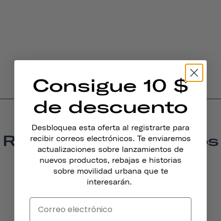
Consigue 10 $
de descuento
Desbloquea esta oferta al registrarte para
Reseñas De Productos
recibir correos electrónicos. Te enviaremos
actualizaciones sobre lanzamientos de
4.0
nuevos productos, rebajas e historias
sobre movilidad urbana que te
interesarán.
BASED ON 6 REVIEWS