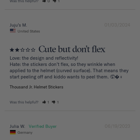
Was this helpful?
0
1
01/03/2024
Juju’s M.
United States
Cute but don’t flex
Love: the design and reflectivity!

Hate: the stickers don’t flex, so they wrinkle when 
applied to the helmet (curved surface). That means they 
start peeling off and kiddo wants to peel them. 🤦�‍♀️
Thousand Jr. Helmet Stickers
Was this helpful?
1
1
06/19/2023
Julia W.
Germany