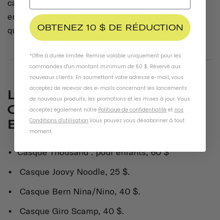
casques en noir basique, ce qui est idéal pour les
enfants plus âgés qui pratiquent des sports tels
OBTENEZ 10 $ DE RÉDUCTION
que le skateboard, le VTT et même le cyclisme.
*Offre à durée limitée. Remise valable uniquement pour les
commandes d'un montant minimum de 60 $. Réservé aux
nouveaux clients. En soumettant votre adresse e-mail, vous
acceptez de recevoir des e-mails concernant les lancements
LES SIX MEILLEURS
de nouveaux produits, les promotions et les mises à jour. Vous
CASQUES DE VÉLO POUR
acceptez également notre
Politique de confidentialité
et
nos
ENFANTS
Conditions d'utilisation
.
Vous pouvez vous désabonner à tout
moment
.
Casque Thousand . pour enfants, 60 $
Casque Joovy Noodle, 25 $.
Casque Bern Nina/Nino, 40 $.
Casque Giro Scamp, 40 $.