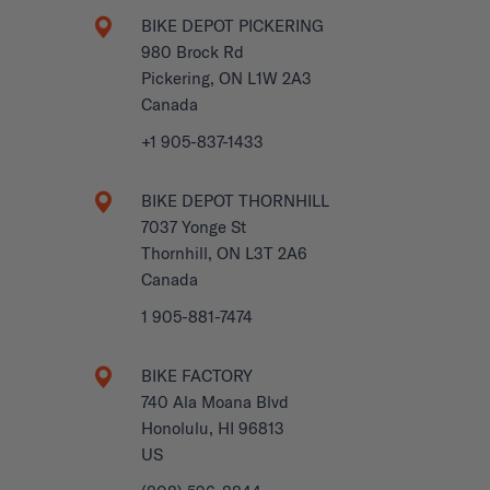
BIKE DEPOT PICKERING
980 Brock Rd
Pickering, ON L1W 2A3
Canada
+1 905-837-1433
BIKE DEPOT THORNHILL
7037 Yonge St
Thornhill, ON L3T 2A6
Canada
1 905-881-7474
BIKE FACTORY
740 Ala Moana Blvd
Honolulu, HI 96813
US