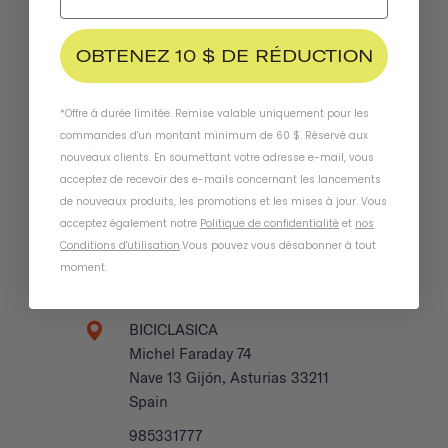
Narrabeen, New South Whales 2101
Australia
OBTENEZ 10 $ DE RÉDUCTION
0422 708 950
benbucklerboards.com.au/c…
*Offre à durée limitée. Remise valable uniquement pour les
commandes d'un montant minimum de 60 $. Réservé aux
BEYOND BIKES
nouveaux clients. En soumettant votre adresse e-mail, vous
27932 La Paz Rd
acceptez de recevoir des e-mails concernant les lancements
Suite H
de nouveaux produits, les promotions et les mises à jour. Vous
Laguna Niguel, CA 92677
acceptez également notre
Politique de confidentialité
et
nos
US
Conditions d'utilisation
.
Vous pouvez vous désabonner à tout
moment
.
(949) 521-6711
BICICLASICA
Michel Faraday 74
Nave 13 Gijón, Asturias 33211
Spain
985331777