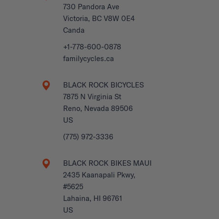
730 Pandora Ave
Victoria, BC V8W 0E4
Canda
+1-778-600-0878
familycycles.ca
BLACK ROCK BICYCLES
7875 N Virginia St
Reno, Nevada 89506
US
(775) 972-3336
BLACK ROCK BIKES MAUI
2435 Kaanapali Pkwy,
#5625
Lahaina, HI 96761
US