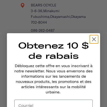
BEARS CCYCLE
3-6-36,Minakumi
Fukushima,Okayamashi,Okayama
702-8044
086-262-0487
Obtenez 10 $
BEIC & LIFESTYLE
Seestrasse 115
de rabais
Horn TG, 9326
Débloquez cette offre en vous inscrivant à
BELL'S BICYCLES
notre newsletter. Nous vous enverrons des
4 George St
informations sur les lancements de
Hastings, TN34 3EG
nouveaux produits, les promotions et des
United Kingdom
articles intéressants sur la mobilité
urbaine.
BEN BUCKLER BOARDS
1228 Pittwater Rd