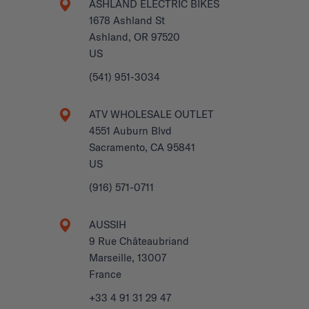
ASHLAND ELECTRIC BIKES
1678 Ashland St
Ashland, OR 97520
US
(541) 951-3034
ATV WHOLESALE OUTLET
4551 Auburn Blvd
Sacramento, CA 95841
US
(916) 571-0711
AUSSIH
9 Rue Châteaubriand
Marseille, 13007
France
+33 4 91 31 29 47