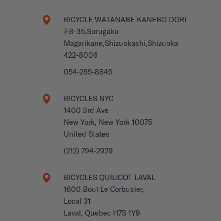
BICYCLE WATANABE KANEBO DORI
7-8-35,Surugaku
Magarikane,Shizuokashi,Shizuoka
422-8006
054-285-8845
BICYCLES NYC
1400 3rd Ave
New York, New York 10075
United States
(212) 794-2929
BICYCLES QUILICOT LAVAL
1600 Boul Le Corbusier,
Local 31
Laval, Quebec H7S 1Y9