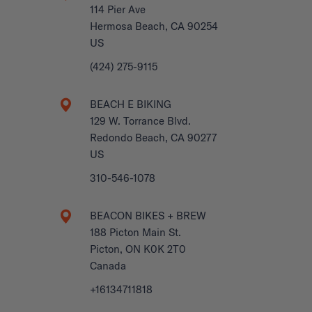
114 Pier Ave
Hermosa Beach, CA 90254
US
(424) 275-9115
BEACH E BIKING
129 W. Torrance Blvd.
Redondo Beach, CA 90277
US
310-546-1078
BEACON BIKES + BREW
188 Picton Main St.
Picton, ON K0K 2T0
Canada
+16134711818