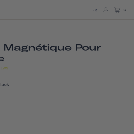
FR
0
 Magnétique Pour
e
IEWS
Black