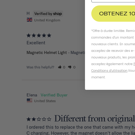
OBTENEZ 10
H
United Kingdom
*Offre à durée limitée. Rem
commandes d'un montant m
Excellent
nouveaux clients. En soume
acceptez de recevoir des e
Magnetic Helmet Light
Magnetic Helmet Light
nouveaux produits, les prom
acceptez également notre
P
Was this helpful?
0
0
Conditions d'utilisation
.
Vous
moment
.
Elena
United States
Different from original
I ordered this to replace the one that came with my h
C charging. However, the magnet doesn't allow the ligh