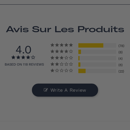
Avis Sur Les Produits
4.0
78
8
4
BASED ON 118 REVIEWS
6
22
Write A Review