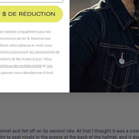
 $ DE RÉDUCTION
ise valable uniquement pour les
inimum de 60 $. Réservé aux
ttant votre adresse e-mail, vous
-mails concernant les lancements de
otions et les mises à jour. Vous
olitique de confidentialité
et
nos
 pouvez vous désabonner à tout
elmet and fell off on its second ride. At first I thought it was a 
t to seat nicely in the groove at the back of the helmet, and it does