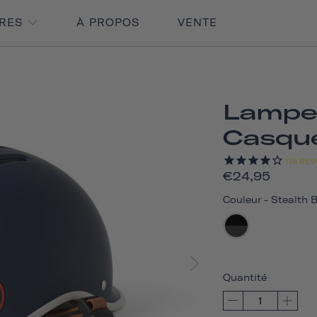
IRES
À PROPOS
VENTE
Lampe
Casqu
118
REV
€24,95
Couleur
-
Stealth 
Quantité