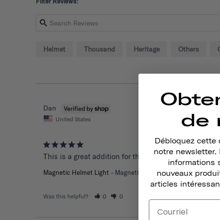
Filter Reviews:
Helmet
Thousand
Heritage
Others
Obte
Dan
de 
United States
Débloquez cette o
notre newsletter
This is a great addition for the helmet and the riders 
informations 
Magnetic Helmet Light
Magnetic Helmet Light
nouveaux produit
articles intéressan
Was this helpful?
0
0