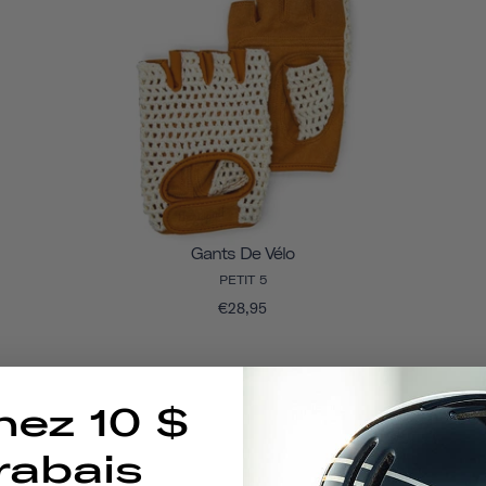
Gants De Vélo
PETIT 5
€28,95
nez 10 $
rabais