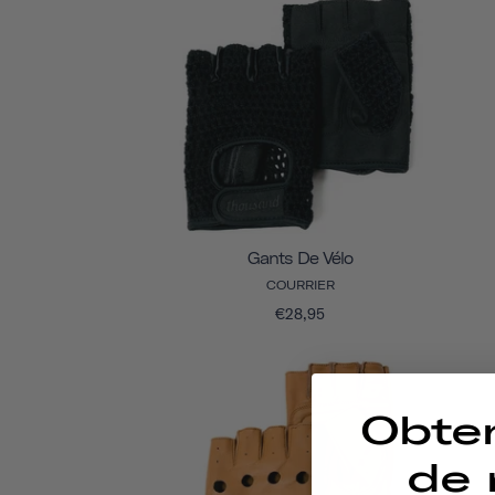
Gants De Vélo
COURRIER
€28,95
Obte
de 