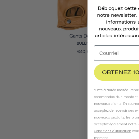
Débloquez cette o
notre newsletter
informations 
nouveaux produit
articles intéressan
Gants De Vélo
BULLITT
€40,95
OBTENEZ 10
*Offre à durée limitée. Rem
commandes d'un montant m
nouveaux clients. En soume
acceptez de recevoir des e
nouveaux produits, les prom
acceptez également notre
P
Conditions d'utilisation
.
Vous
moment
.