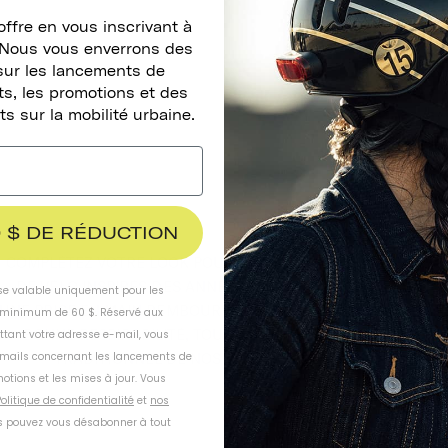
ffre en vous inscrivant à
. Nous vous enverrons des
sur les lancements de
s, les promotions et des
ts sur la mobilité urbaine.
 $ DE RÉDUCTION
COMPLÉTEZ VOTRE LOOK POUR LA ROUTE AVEC NOS GANTS
DE VÉLO INSPIRÉS DES ANNÉES 70. NOS GANTS OFFRENT
ise valable uniquement pour les
UNE PRISE EN MAIN REMBOURRÉE ET DURABLE AINSI QU'UN
inimum de 60 $. Réservé aux
BONNE RESPIRABILITÉ, TOUT EN COMPLÉTANT LE LOOK
ttant votre adresse e-mail, vous
-mails concernant les lancements de
TRADITIONNEL DE NOS CASQUES CLASSIQUES.
otions et les mises à jour. Vous
olitique de confidentialité
et
nos
 pouvez vous désabonner à tout