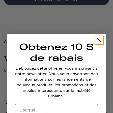
CARTE CADEAU
Obtenez 10 $
de rabais
Vous choisissez le montant, ils
choisissent leur cadeau idéal.
Débloquez cette offre en vous inscrivant à
notre newsletter. Nous vous enverrons des
informations sur les lancements de
nouveaux produits, les promotions et des
articles intéressants sur la mobilité
urbaine.
Valable sur les achats effectués sur explorethousand.com
La carte cadeau numérique est envoyée dans votre boîte