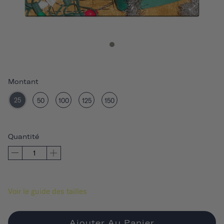
Montant
25
50
100
125
150
Quantité
Voir le guide des tailles
Ajouter Au Panier