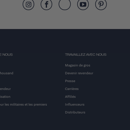
E NOUS
TRAVAILLEZ AVEC NOUS
Magasin de gros
Thousand
Devenir revendeur
Presse
vendeur
Carrières
isation
Affiliés
r les militaires et les premiers
Influenceurs
Distributeurs