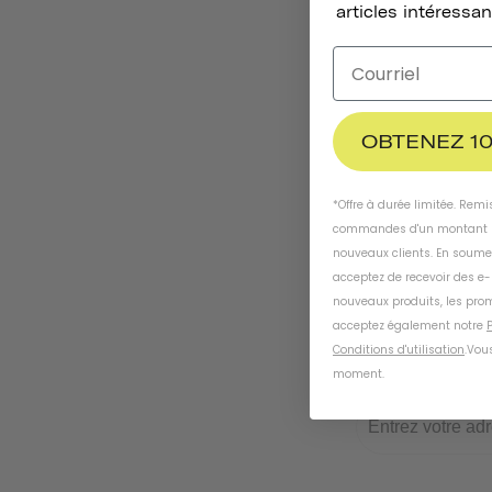
articles intéressan
OBTENEZ 10
*Offre à durée limitée. Rem
commandes d'un montant m
nouveaux clients. En soume
acceptez de recevoir des e
nouveaux produits, les prom
acceptez également notre
P
Conditions d'utilisation
.
Vous
moment
.