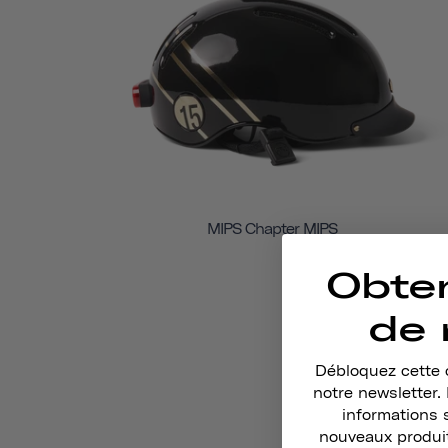
MIPS Chapter MIPS
Obte
de 
Débloquez cette o
notre newsletter
informations 
nouveaux produit