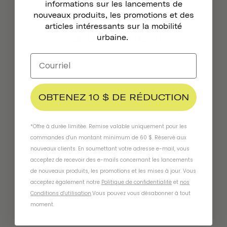
informations sur les lancements de
Remarques sur
nouveaux produits, les promotions et des
articles intéressants sur la mobilité
l'ajustement
urbaine.
Chaque tête est différente, mais grâce au système
de réglage intégré à nos casques, il est facile
d'effectuer de petits ajustements pour obtenir un
OBTENEZ 10 $ DE RÉDUCTION
ajustement confortable. Il suffit de tourner la
molette dans le sens des aiguilles d'une montre
pour serrer ou dans le sens inverse pour desserrer.
*Offre à durée limitée. Remise valable uniquement pour les
Vous pouvez également retirer tout ou partie des
commandes d'un montant minimum de 60 $. Réservé aux
coussinets intérieurs sans compromettre la
nouveaux clients. En soumettant votre adresse e-mail, vous
sécurité de votre casque afin d'obtenir
acceptez de recevoir des e-mails concernant les lancements
l'ajustement qui vous convient. Vous avez d'autres
de nouveaux produits, les promotions et les mises à jour. Vous
questions sur l'ajustement parfait ?
Contactez-
acceptez également notre
Politique de confidentialité
et
nos
nous
.
Conditions d'utilisation
.
Vous pouvez vous désabonner à tout
moment
.