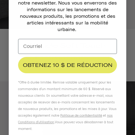
notre newsletter. Nous vous enverrons des
informations sur les lancements de
nouveaux produits, les promotions et des
articles intéressants sur la mobilité
urbaine.
Boucle Soft Touch
Bandoulière avec boucle douce au toucher pour
plus de commodité et de confort.
OBTENEZ 10 $ DE RÉDUCTION
*Offre à durée limitée. Remise valable uniquement pour les
commandes d'un montant minimum de 60 $. Réservé aux
nouveaux clients. En soumettant votre adresse e-mail, vous
acceptez de recevoir des e-mails concernant les lancements
de nouveaux produits, les promotions et les mises à jour. Vous
acceptez également notre
Politique de confidentialité
et
nos
Conditions d'utilisation
.
Vous pouvez vous désabonner à tout
moment
.