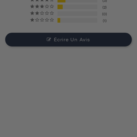
3
2
0
1
Écrire Un Avis