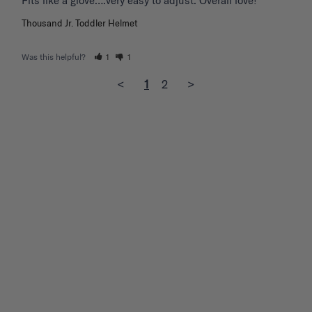
Fits like a glove….very easy to adjust. Overall love!
Thousand Jr. Toddler Helmet
Was this helpful?
1
1
<
1
2
>