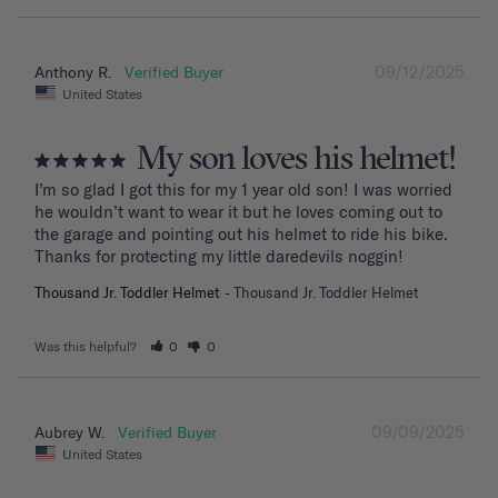
09/12/2025
Anthony R.
United States
My son loves his helmet!
I’m so glad I got this for my 1 year old son! I was worried 
he wouldn’t want to wear it but he loves coming out to 
the garage and pointing out his helmet to ride his bike. 
Thanks for protecting my little daredevils noggin!
Thousand Jr. Toddler Helmet
Thousand Jr. Toddler Helmet
Was this helpful?
0
0
09/09/2025
Aubrey W.
United States