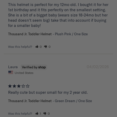
This helmet is perfect for my 12mo old. I bought it for her 
1st birthday and it fits perfectly on the smallest setting. 
She is a bit of a bigget baby (wears size 18-24mo but her 
head doesn't seem big) take that into account if buying 
for a smaller baby!
Thousand Jr. Toddler Helmet
Plush Pink / One Size
Was this helpful?
0
0
04/02/2026
Laura
United States
Really cute but super small for my 2 year old.
Thousand Jr. Toddler Helmet
Green Dream / One Size
Was this helpful?
1
0