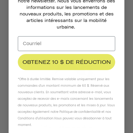
notre newsletter. Nous vous enverrons des
informations sur les lancements de
Gants De Vélo
nouveaux produits, les promotions et des
222 couronnes suédoises
articles intéressants sur la mobilité
urbaine.
OBTENEZ 10 $ DE RÉDUCTION
*Offre à durée limitée. Remise valable uniquement pour les
commandes d'un montant minimum de 60 $. Réservé aux
nouveaux clients. En soumettant votre adresse e-mail, vous
acceptez de recevoir des e-mails concernant les lancements
de nouveaux produits, les promotions et les mises à jour. Vous
acceptez également notre
Politique de confidentialité
et
nos
Sonnette De Vélo Pennant
Conditions d'utilisation
.
Vous pouvez vous désabonner à tout
moment
.
164 couronnes suédoises