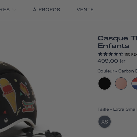
IRES
À PROPOS
VENTE
Casque T
Enfants
155
RE
499,00 kr
Couleur
-
Carbon B
Taille
-
Extra Smal
XS