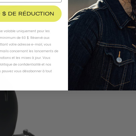
 $ DE RÉDUCTION
ise valable uniquement pour les
inimum de 60 $. Réservé aux
ttant votre adresse e-mail, vous
-mails concernant les lancements de
otions et les mises à jour. Vous
olitique de confidentialité
et
nos
 pouvez vous désabonner à tout