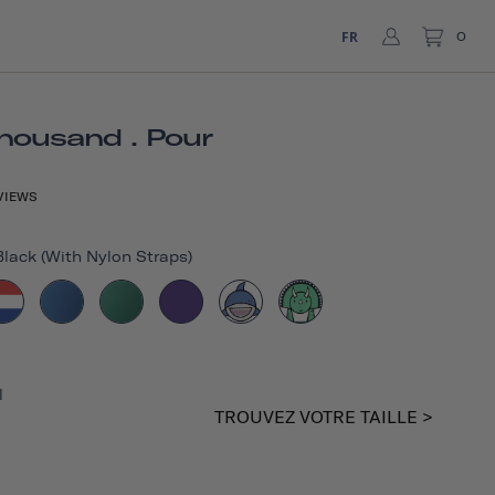
FR
0
housand . Pour
VIEWS
lack (with Nylon Straps)
l
TROUVEZ VOTRE TAILLE >