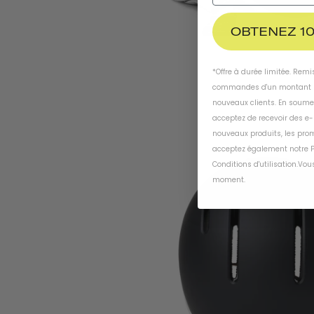
OBTENEZ 10
*Offre à durée limitée. Rem
commandes d'un montant m
nouveaux clients. En soume
acceptez de recevoir des e
nouveaux produits, les prom
acceptez également notre
P
Conditions d'utilisation
.
Vous
moment
.