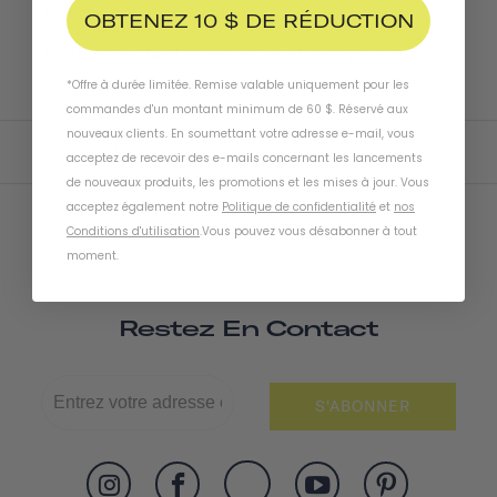
unlock a new discount code.
OBTENEZ 10 $ DE RÉDUCTION
There is a limit of one discount code per day.
*Offre à durée limitée. Remise valable uniquement pour les
commandes d'un montant minimum de 60 $. Réservé aux
nouveaux clients. En soumettant votre adresse e-mail, vous
Verification is powered by
GOVX ID
acceptez de recevoir des e-mails concernant les lancements
de nouveaux produits, les promotions et les mises à jour. Vous
acceptez également notre
Politique de confidentialité
et
nos
Conditions d'utilisation
.
Vous pouvez vous désabonner à tout
moment
.
Restez En Contact
S'ABONNER