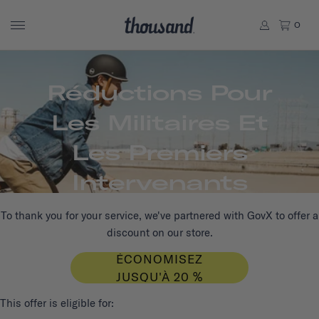
0
Réductions Pour
Les Militaires Et
Les Premiers
Intervenants
To thank you for your service, we've partnered with GovX to offer a
discount on our store.
ÉCONOMISEZ
JUSQU'À 20 %
This offer is eligible for: