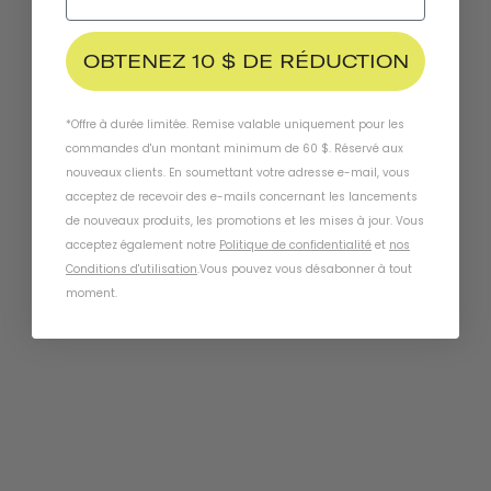
OBTENEZ 10 $ DE RÉDUCTION
*Offre à durée limitée. Remise valable uniquement pour les
commandes d'un montant minimum de 60 $. Réservé aux
nouveaux clients. En soumettant votre adresse e-mail, vous
acceptez de recevoir des e-mails concernant les lancements
de nouveaux produits, les promotions et les mises à jour. Vous
acceptez également notre
Politique de confidentialité
et
nos
Conditions d'utilisation
.
Vous pouvez vous désabonner à tout
moment
.
Chapter MIPS
MÉTRO BLANC
1 199 couronnes suédoises