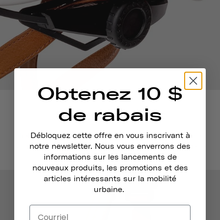
Obtenez 10 $
de rabais
Système Dial Fit
Débloquez cette offre en vous inscrivant à
Réglez-le pour qu'il soit bien ajusté. Grâce à notre système
notre newsletter. Nous vous enverrons des
d'ajustement facile, vous pouvez être sûr que votre casque de
informations sur les lancements de
skateboard est bien ajusté et sûr.
nouveaux produits, les promotions et des
articles intéressants sur la mobilité
urbaine.