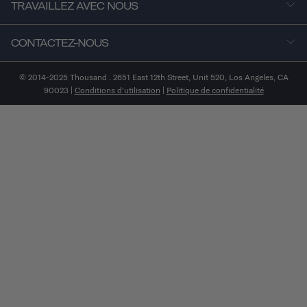
TRAVAILLEZ AVEC NOUS
CONTACTEZ-NOUS
© 2014-2025 Thousand . 2651 East 12th Street, Unit 520, Los Angeles, CA
90023 |
Conditions d'utilisation
|
Politique de confidentialité