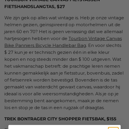
FIETSHANDSLANGTAS, $27
We zijn gek op alles wat vintage is. Heb je onze vintage
helmen gezien, geïnspireerd op motorhelmen uit de
jaren 60 en 70? Het is geen verrassing dat we allemaal
hartjesogen hebben voor de
Tourbon Vintage Canvas
Bike Panniers Bicycle Handlebar Bag
. En voor slechts
$ 27 kun je er technisch gezien één in elke kleur
kopen en nog steeds minder dan $ 100 uitgeven. Wat
het vakmanschap betreft: de prachtige leren riemen
kunnen gemakkelijk aan je fietsstuur, bovenbuis, zadel
of fietsenrek worden bevestigd. Bovendien is de tas
gemaakt van waterdicht gewaxt canvas, waardoor hij
ideaal is voor alle weersomstandigheden. Als je op je
bestemming bent aangekomen, maak je de riemen
los en stop je de tas in een rugzak of draagtas.
TREK BONTRAGER CITY SHOPPER FIETSBAK, $155