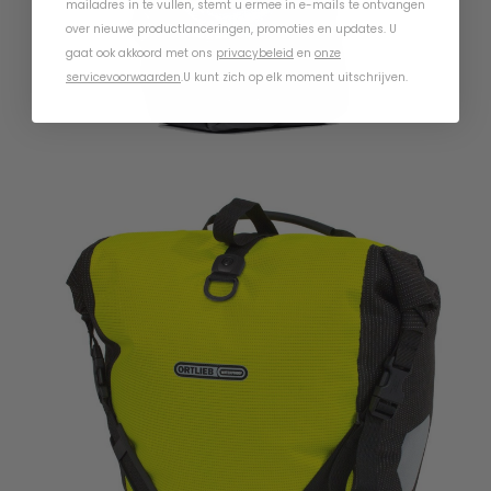
mailadres in te vullen, stemt u ermee in e-mails te ontvangen
over nieuwe productlanceringen, promoties en updates. U
gaat ook akkoord met ons
privacybeleid
en
onze
servicevoorwaarden
.
U kunt zich op elk moment uitschrijven.