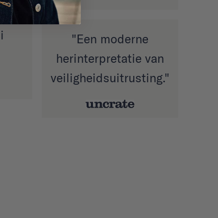
 ook
i
"Een moderne
herinterpretatie van
veiligheidsuitrusting."