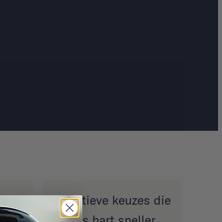
ets
"creatieve keuzes die
ons hart sneller