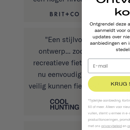
ko
Rid
van
Ontgrendel deze 
aanmeldt voor o
updates over ni
"Een stijlvol
aanbiedingen en i
ontwerp... zodat
stedel
recreatieve fietsers
".
nu eenvoudig en
s
KRIJG
veilig kunnen fietsen."
f
*Tijdelijke aanbieding. Kort
bed
60 of meer. Alleen voor nie
vullen, stemt u ermee in e
productlanceringen, promot
met ons
privacybeleid
en
o