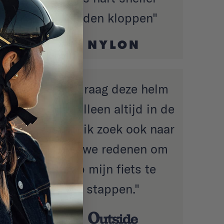
deden kloppen"
g
"Ik draag deze helm
nden
niet alleen altijd in de
? Een
stad, ik zoek ook naar
nieuwe redenen om
op mijn fiets te
stappen."