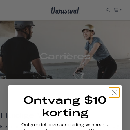
0
Carrières
Ontvang $10
korting
Huidige Vacatures
Ontgrendel deze aanbieding wanneer u
Er zijn momenteel geen vacatures. Kom snel nog eens terug!