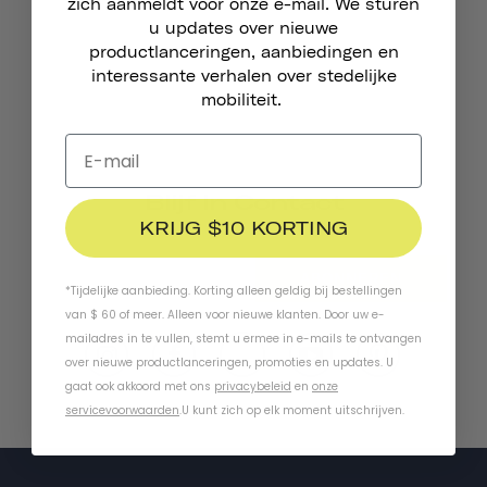
zich aanmeldt voor onze e-mail. We sturen
u updates over nieuwe
productlanceringen, aanbiedingen en
interessante verhalen over stedelijke
mobiliteit.
Blijf In Contact
KRIJG $10 KORTING
ABONNEREN
*Tijdelijke aanbieding. Korting alleen geldig bij bestellingen
van $ 60 of meer. Alleen voor nieuwe klanten. Door uw e-
mailadres in te vullen, stemt u ermee in e-mails te ontvangen
over nieuwe productlanceringen, promoties en updates. U
gaat ook akkoord met ons
privacybeleid
en
onze
servicevoorwaarden
.
U kunt zich op elk moment uitschrijven.