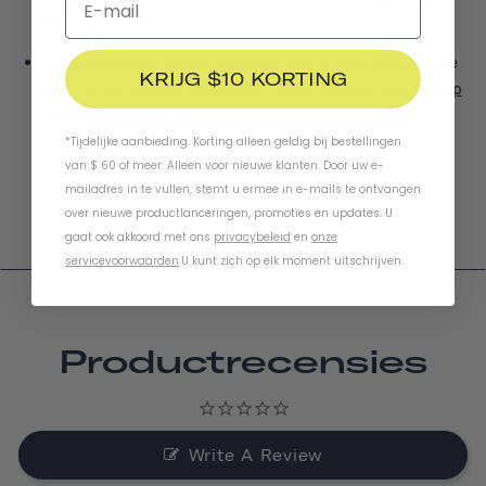
inbox gestuurd.
Cadeaubonnen werken mogelijk niet bij bestellingen die
KRIJG $10 KORTING
naar de EU worden verzonden.
Neem contact met ons op
voor meer informatie.
*Tijdelijke aanbieding. Korting alleen geldig bij bestellingen
van $ 60 of meer. Alleen voor nieuwe klanten. Door uw e-
mailadres in te vullen, stemt u ermee in e-mails te ontvangen
over nieuwe productlanceringen, promoties en updates. U
gaat ook akkoord met ons
privacybeleid
en
onze
servicevoorwaarden
.
U kunt zich op elk moment uitschrijven.
Productrecensies
Write A Review