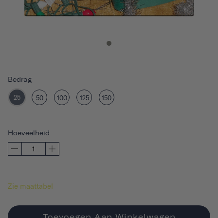
Bedrag
25
50
100
125
150
Hoeveelheid
Zie maattabel
Toevoegen Aan Winkelwagen