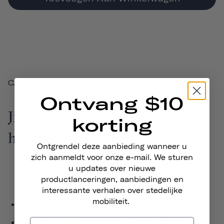
CADEAUBON
Ontvang $10
Jij kiest het bedrag, zij kiezen
korting
hun perfecte cadeau.
Ontgrendel deze aanbieding wanneer u
zich aanmeldt voor onze e-mail. We sturen
u updates over nieuwe
productlanceringen, aanbiedingen en
interessante verhalen over stedelijke
mobiliteit.
Geldig bij aankopen op explorethousand.com
De digitale cadeaubon wordt direct na aankoop naar uw