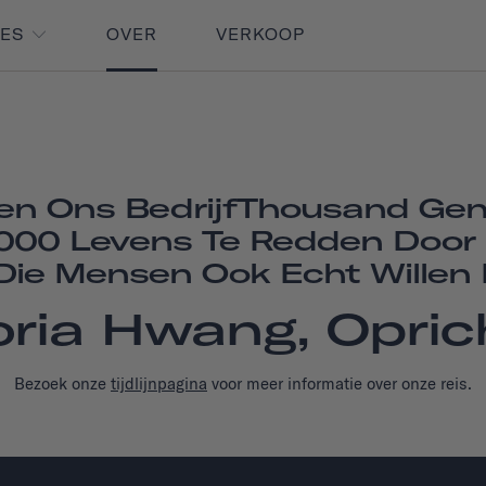
RES
OVER
VERKOOP
en Ons BedrijfThousand Ge
1.000 Levens Te Redden Door
ie Mensen Ook Echt Willen 
oria Hwang, Opric
Bezoek onze
tijdlijnpagina
voor meer informatie over onze reis.