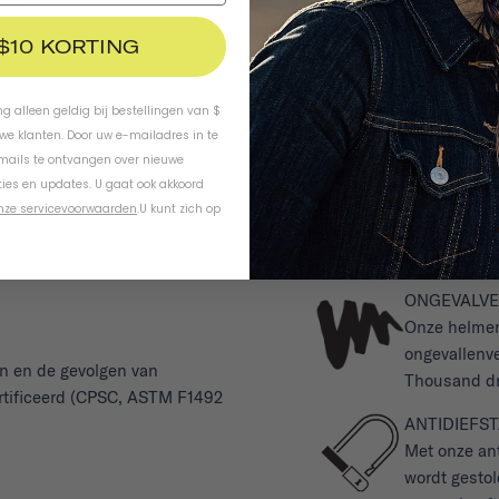
 $10 KORTING
ing alleen geldig bij bestellingen van $
uwe klanten. Door uw e-mailadres in te
-mails te ontvangen over nieuwe
ies en updates. U gaat ook akkoord
nze servicevoorwaarden
.
U kunt zich op
ONGEVALVE
Onze helmen
ongevallenve
en en de gevolgen van
Thousand dra
ertificeerd (CPSC, ASTM F1492
ANTIDIEFS
Met onze ant
wordt gestol