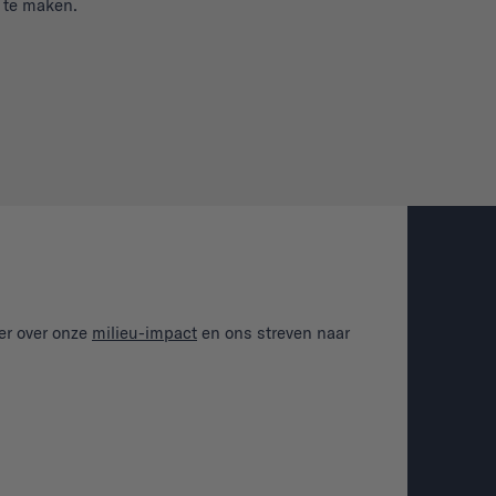
 te maken.
Du
Ge
We
G
G
E
er over onze
milieu-impact
en ons streven naar
Wa
A
M
Re
T
He
V
T
S
Diver
Van