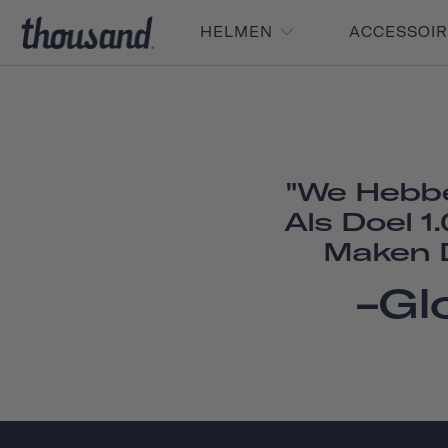
HELMEN
ACCESSOI
"We Hebb
Als Doel 
Maken D
-Gl