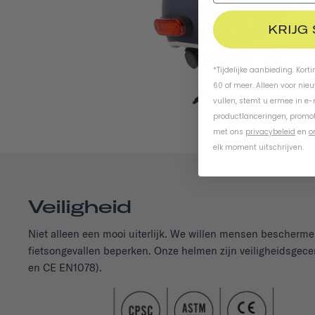
KRIJG
*Tijdelijke aanbieding. Kort
60 of meer. Alleen voor nie
vullen, stemt u ermee in e
productlanceringen, promot
met ons
privacybeleid
en
o
elk moment uitschrijven.
Veiligheid
Niet alleen een mooi uiterlijk. We willen mensen bescherm
fietsongevallen beperken. Onze helmen zijn veiligheidsgec
en CE EN1078).