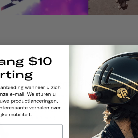
ang $10
rting
Ontwerp-DNA
aanbieding wanneer u zich
nze e-mail. We sturen u
Bij Thousand ontwerpen we helmen waarbij stijl, gem
euwe productlanceringen,
impact op de planeet tot een minimum beperken. Elk 
nteressante verhalen over
onze anti-diefstal PopLock tot comfortabele riemen,
ijke mobiliteit.
veiligheidsgecertificeerde pasvorm.