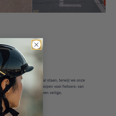
ak en veiligheid centraal staan, terwijl we onze
detail is speciaal ontworpen voor fietsers: van
 ventilatieopeningen en een veilige,