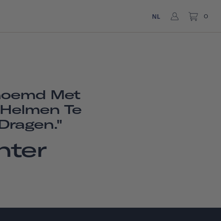
NL
0
noemd Met
 Helmen Te
Dragen."
hter