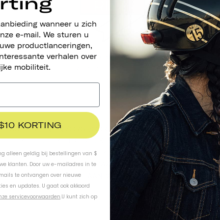
rting
aanbieding wanneer u zich
nze e-mail. We sturen u
euwe productlanceringen,
nteressante verhalen over
Reflecterende Stickers
ijke mobiliteit.
LATEN WE GAAN RIJDEN
€4,95
 $10 KORTING
LAAT JE ZIEN EN ZORG VOOR EXTRA VEILIGHEID MET ONZE
REFLECTERENDE STICKERS. ONZE STICKERS VOOR
VOLWASSENEN ZIJN WEERBESTENDIG EN PERMANENT,
ing alleen geldig bij bestellingen van $
ZODAT JE JE FIETS HELEMAAL NAAR EIGEN SMAAK KUNT
uwe klanten. Door uw e-mailadres in te
-mails te ontvangen over nieuwe
AANPASSEN.
ies en updates. U gaat ook akkoord
nze servicevoorwaarden
.
U kunt zich op