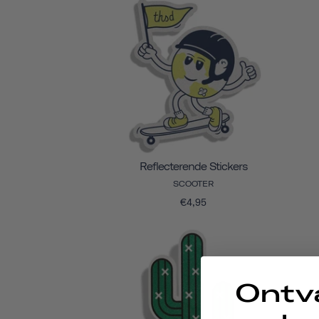
Reflecterende Stickers
SCOOTER
€4,95
Ontv