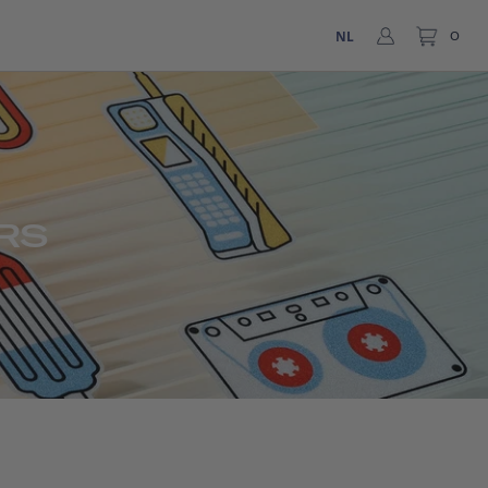
NL
0
RS