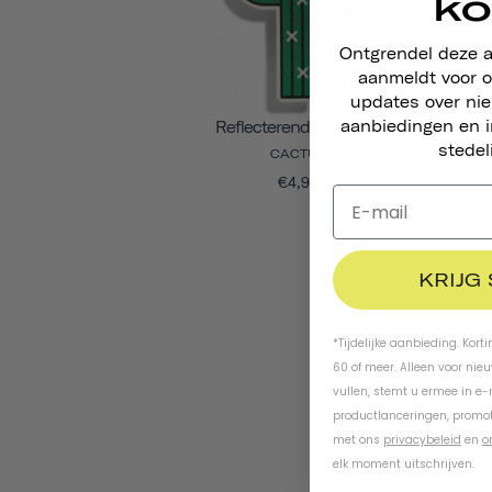
ko
Ontgrendel deze 
aanmeldt voor o
updates over ni
aanbiedingen en i
Reflecterende Stickers
stedel
CACTUS
€4,95
KRIJG
*Tijdelijke aanbieding. Kort
60 of meer. Alleen voor nie
vullen, stemt u ermee in e
productlanceringen, promot
met ons
privacybeleid
en
o
elk moment uitschrijven.