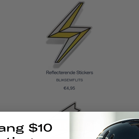
Reflecterende Stickers
BLIKSEMFLITS
€4,95
ang $10