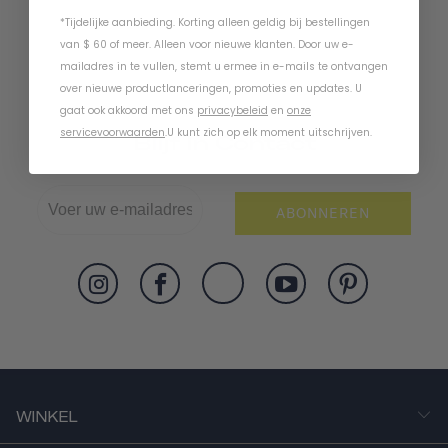
*Tijdelijke aanbieding. Korting alleen geldig bij bestellingen
van $ 60 of meer. Alleen voor nieuwe klanten. Door uw e-
mailadres in te vullen, stemt u ermee in e-mails te ontvangen
over nieuwe productlanceringen, promoties en updates. U
gaat ook akkoord met ons
privacybeleid
en
onze
servicevoorwaarden
.
U kunt zich op elk moment uitschrijven.
Blijf In Contact
ABONNEREN
WINKEL