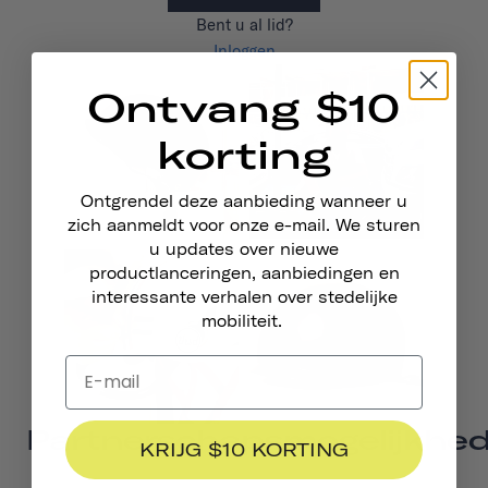
Bent u al lid?
Inloggen
Ontvang $10
korting
Ontgrendel deze aanbieding wanneer u
zich aanmeldt voor onze e-mail. We sturen
u updates over nieuwe
productlanceringen, aanbiedingen en
interessante verhalen over stedelijke
mobiliteit.
Partnerschapsmogelijkhe
KRIJG $10 KORTING