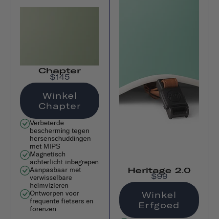
Chapter
$145
Winkel
Chapter
Verbeterde
bescherming tegen
hersenschuddingen
met MIPS
Magnetisch
achterlicht inbegrepen
Aanpasbaar met
Heritage 2.0
$99
verwisselbare
helmvizieren
Ontworpen voor
Winkel
frequente fietsers en
Erfgoed
forenzen