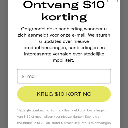
Ontvang $10
een fietsongeluk, richtte onze oprichtster
Gloria Thousand op Thousand duizend
korting
levens te redden. Na acht jaar is dit het
resultaat.
Ontgrendel deze aanbieding wanneer u
zich aanmeldt voor onze e-mail. We sturen
1196+
u updates over nieuwe
productlanceringen, aanbiedingen en
interessante verhalen over stedelijke
mobiliteit.
Aantal helmen dat via ons
vervangingsprogramma voor ongevallen is
vervangen.
77+
KRIJG $10 KORTING
*Tijdelijke aanbieding. Korting alleen geldig bij bestellingen
Aantal helmen dat via onze
van $ 60 of meer. Alleen voor nieuwe klanten. Door uw e-
antidiefstalgarantie is vervangen
mailadres in te vullen, stemt u ermee in e-mails te ontvangen