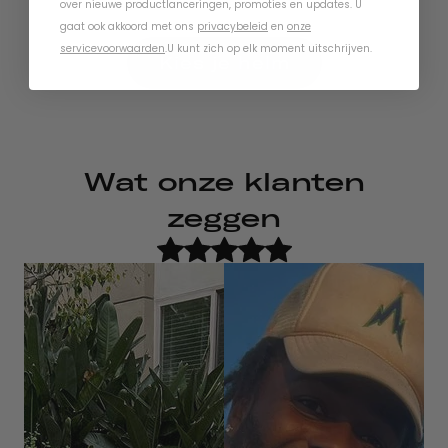
over nieuwe productlanceringen, promoties en updates. U
gaat ook akkoord met ons
privacybeleid
en
onze
servicevoorwaarden
.
U kunt zich op elk moment uitschrijven.
Kies je helm
Wat onze klanten
zeggen