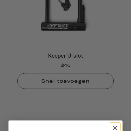
Keeper U-slot
$46
Snel toevoegen
Nadat ze een vriend had verloren door