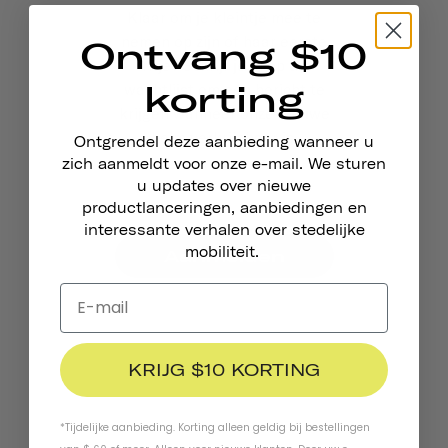
Klaar om je kleintje mee te
nemen op zijn of haar eerste
Ontvang $10
ritje? Schrijf je in op de
korting
wachtlijst om een bericht te
krijgen wanneer onze nieuwe
helm verkrijgbaar is.
Ontgrendel deze aanbieding wanneer u
zich aanmeldt voor onze e-mail. We sturen
u updates over nieuwe
productlanceringen, aanbiedingen en
interessante verhalen over stedelijke
mobiliteit.
Aanmelden
KRIJG $10 KORTING
*Tijdelijke aanbieding. Korting alleen geldig bij bestellingen