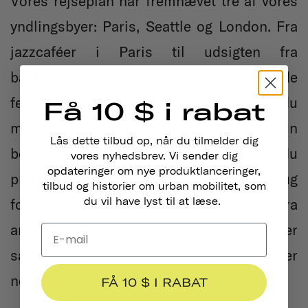
Vores rejseplan har fremhævet tre af vores
yndlingsbyer: Paris, Seattle og London. Fra
jazzcaféer i Paris til udsigten fra
bakketoppene i London fremhæver vi de
fedeste steder i hver af disse byer, som du
Få 10 $ i rabat
måske ikke ville opdage, hvis du kun
Lås dette tilbud op, når du tilmelder dig
besøgte disse byer i bil. Uanset om du
vores nyhedsbrev. Vi sender dig
opdateringer om nye produktlanceringer,
planlægger din næste rejse eller har brug
tilbud og historier om urban mobilitet, som
du vil have lyst til at læse.
for en virtuel ferie for at distrahere dig fra
arbejdsugen, kan du opdage disse byer
sammen med os ved at tjekke vores guider
nedenfor.
FÅ 10 $ I RABAT