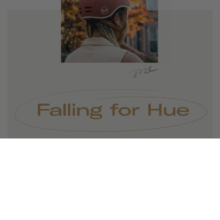
Terra Cotta
er sæsonens farve, der
minder os om efterårsblade,
hyggelige bål og hjemmelavet
græskartærte. Vær stilfuld på alle