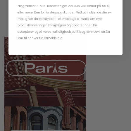
*Begrænset tilbud. Rabatten gælder kun ved ordrer på 60 $
eller mere. Kun for førstegangskunder. Ved at indsende din e-
— Jamie, marketingkoordinator
mail giver du samtykke til at modtage e-mails om nye
produktlanceringer, kampagner og opdateringer. Du
accepterer også vores
fortrolighedspolitik
og
servicevilkår
.
Du
kan til enhver tid afmelde dig.