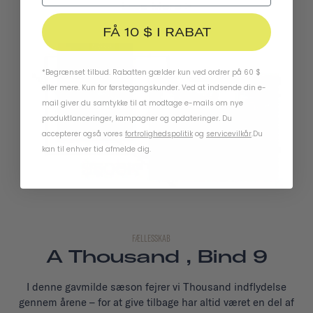
Læs Mere
FÅ 10 $ I RABAT
*Begrænset tilbud. Rabatten gælder kun ved ordrer på 60 $
eller mere. Kun for førstegangskunder. Ved at indsende din e-
mail giver du samtykke til at modtage e-mails om nye
produktlanceringer, kampagner og opdateringer. Du
accepterer også vores
fortrolighedspolitik
og
servicevilkår
.
Du
kan til enhver tid afmelde dig.
FÆLLESSKAB
A Thousand , Bind 9
I denne gavmilde sæson fejrer vi Thousand indflydelse
gennem årene – for at give tilbage har altid været en del af