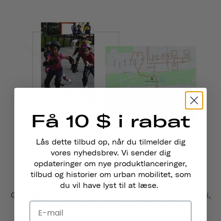
Få 10 $ i rabat
Lås dette tilbud op, når du tilmelder dig
vores nyhedsbrev. Vi sender dig
FÆLLESSKAB
opdateringer om nye produktlanceringer,
A Thousand , Bind 10
tilbud og historier om urban mobilitet, som
du vil have lyst til at læse.
Glædelig jul! Uanset hvor i verden du befinder dig, håber vi,
at denne sæson bliver fuld af glæde for dig og dine kære.