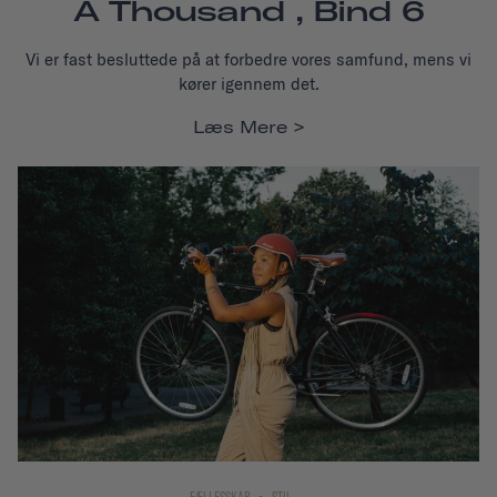
A Thousand , Bind 6
Vi er fast besluttede på at forbedre vores samfund, mens vi
kører igennem det.
Læs Mere
FÆLLESSKAB
STIL