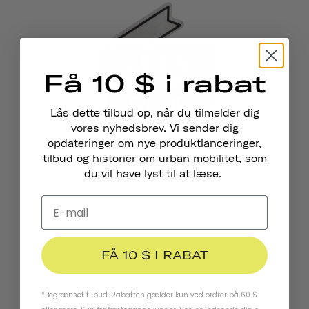
Få 10 $ i rabat
Lås dette tilbud op, når du tilmelder dig
vores nyhedsbrev. Vi sender dig
opdateringer om nye produktlanceringer,
tilbud og historier om urban mobilitet, som
du vil have lyst til at læse.
Reflekterende Klistermærker
LAD OS KØRE
€4,95
FÅ 10 $ I RABAT
UDTRYK DIG SELV OG TILFØJ ET EKSTRA
*Begrænset tilbud. Rabatten gælder kun ved ordrer på 60 $
SIKKERHEDSELEMENT MED VORES REFLEKTERENDE