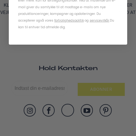
eller mere. Kun for førstegangskunder. Ved at indsende din e-
KLISTERMÆRKER. VORES KLISTERMÆRKER TIL VOKSNE ER
mail giver du samtykke til at modtage e-mails om nye
VEJRBESTANDIGE OG PERMANENTE OG HJÆLPER DIG MED AT
produktlanceringer, kampagner og opdateringer. Du
TILPASSE DIN CYKEL.
accepterer også vores
fortrolighedspolitik
og
servicevilkår
.
Du
kan til enhver tid afmelde dig.
Hold Kontakten
ABONNER