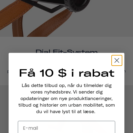
Dial Fit-System
Find den rigtige pasform. Med vores let justerbare
Få 10 $ i rabat
pasformsystem kan du være sikker på, at din skateboardhjelm
sidder tæt og sikkert.
Lås dette tilbud op, når du tilmelder dig
vores nyhedsbrev. Vi sender dig
opdateringer om nye produktlanceringer,
tilbud og historier om urban mobilitet, som
du vil have lyst til at læse.