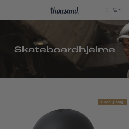
0
Skateboardhjelme
Endelig salg