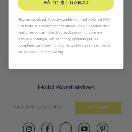
FÅ 10 $ I RABAT
unlock a new discount code.
There is a limit of one discount code per day.
*Begrænset tilbud. Rabatten gælder kun ved ordrer på 60 $
eller mere. Kun for førstegangskunder. Ved at indsende din e-
mail giver du samtykke til at modtage e-mails om nye
produktlanceringer, kampagner og opdateringer. Du
Verification is powered by
GOVX ID
accepterer også vores
fortrolighedspolitik
og
servicevilkår
.
Du
kan til enhver tid afmelde dig.
Hold Kontakten
ABONNER