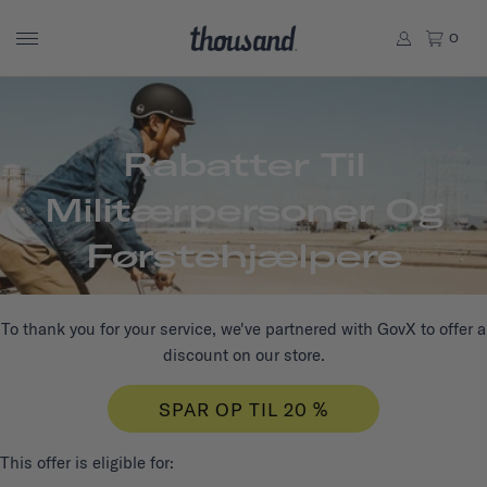
0
Rabatter Til
Militærpersoner Og
Førstehjælpere
To thank you for your service, we've partnered with GovX to offer a
discount on our store.
SPAR OP TIL 20 %
This offer is eligible for: