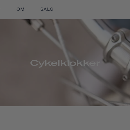
OM
SALG
Cykelklokker