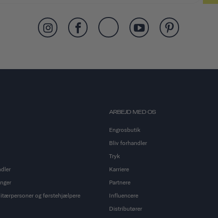
ARBEJD MED OS
Engrosbutik
Bliv forhandler
Tryk
ndler
Karriere
inger
Partnere
ilitærpersoner og førstehjælpere
Influencere
Distributører