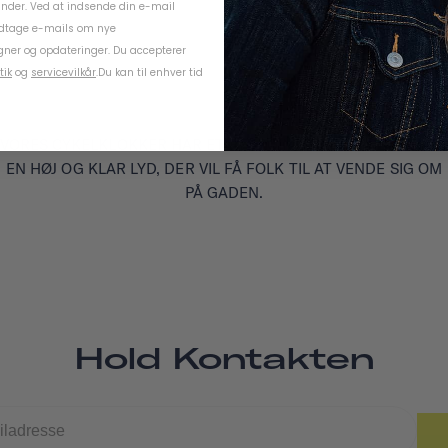
under. Ved at indsende din e-mail
odtage e-mails om nye
ner og opdateringer. Du accepterer
tik
og
servicevilkår
.
Du kan til enhver tid
VORES CYKELKLOKKER HAR ET RETROINSPIRERET DESIGN O
EN HØJ OG KLAR LYD, DER VIL FÅ FOLK TIL AT VENDE SIG OM
PÅ GADEN.
Hold Kontakten