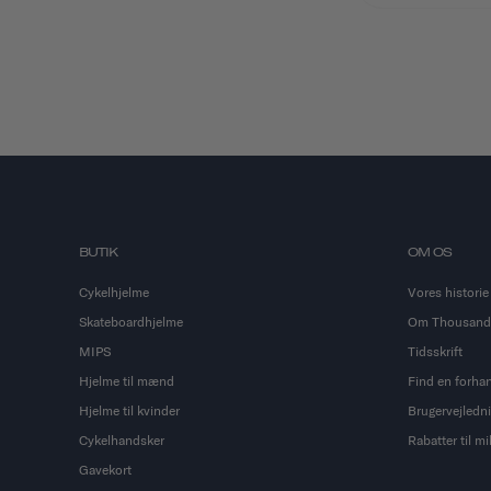
BUTIK
OM OS
Cykelhjelme
Vores historie
Skateboardhjelme
Om Thousand
MIPS
Tidsskrift
Hjelme til mænd
Find en forha
Hjelme til kvinder
Brugervejledn
Cykelhandsker
Rabatter til m
Gavekort