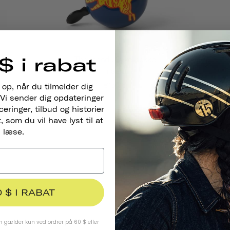
$ i rabat
Thousand . Cykelklokke
TIGER
€15,95
 op, når du tilmelder dig
Vi sender dig opdateringer
ringer, tilbud og historier
 som du vil have lyst til at
læse.
0 $ I RABAT
 gælder kun ved ordrer på 60 $ eller