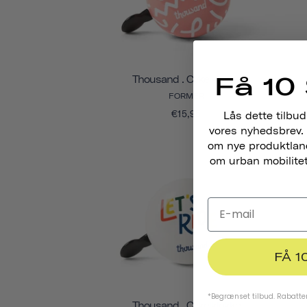
Få 10 
Thousand . Cykelklokke
FORMER
€15,95
Lås dette tilbud
vores nyhedsbrev. 
om nye produktlance
om urban mobilitet,
FÅ 1
*Begrænset tilbud. Rabatten
Thousand . Cykelklokke