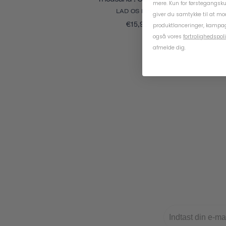
mere. Kun for førstegangsk
LAD OS KØRE
giver du samtykke til at m
€15,95
produktlanceringer, kampag
også vores
fortrolighedspoli
afmelde dig.