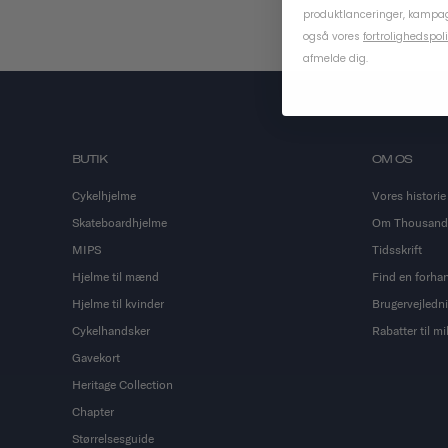
produktlanceringer, kampag
også vores
fortrolighedspoli
afmelde dig.
BUTIK
OM OS
Cykelhjelme
Vores historie
Skateboardhjelme
Om Thousand
MIPS
Tidsskrift
Hjelme til mænd
Find en forha
Hjelme til kvinder
Brugervejledn
Cykelhandsker
Rabatter til m
Gavekort
Heritage Collection
Chapter
Størrelsesguide