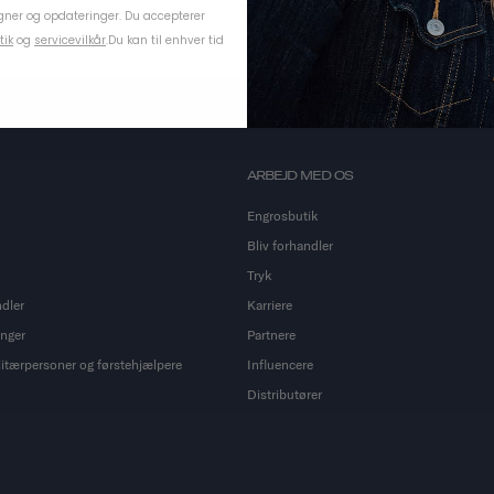
ner og opdateringer. Du accepterer
tik
og
servicevilkår
.
Du kan til enhver tid
ARBEJD MED OS
Engrosbutik
Bliv forhandler
Tryk
ndler
Karriere
inger
Partnere
ilitærpersoner og førstehjælpere
Influencere
Distributører