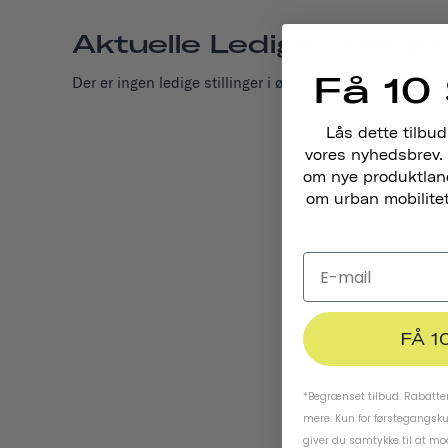
Aktuelle Ledige Stillinge
Få 10 
Der er ingen ledige stillinger i øjeblikket. Kom tilbage s
Lås dette tilbud
vores nyhedsbrev. 
om nye produktlance
om urban mobilitet,
FÅ 1
*Begrænset tilbud. Rabatten
mere. Kun for førstegangsk
giver du samtykke til at m