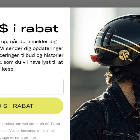
r
$ i rabat
nart!
 op, når du tilmelder dig
Vi sender dig opdateringer
ringer, tilbud og historier
 som du vil have lyst til at
læse.
Hold Kontakten
0 $ I RABAT
 gælder kun ved ordrer på 60 $ eller
under. Ved at indsende din e-mail
odtage e-mails om nye