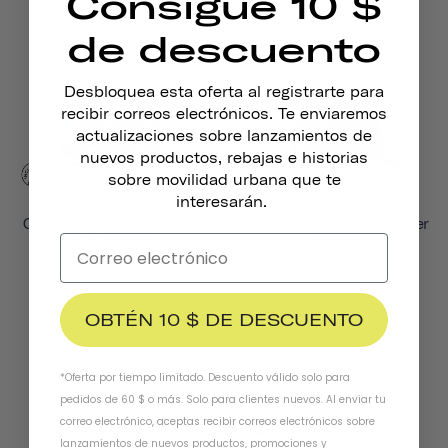
Consigue 10 $
MIPS Chapter MIPS
Chapter MIPS
101,00 €
desde
de descuento
Desbloquea esta oferta al registrarte para
recibir correos electrónicos. Te enviaremos
actualizaciones sobre lanzamientos de
nuevos productos, rebajas e historias
sobre movilidad urbana que te
interesarán.
Casco Infantil Thousand Jr.
Casco Thousand Jr. Toddler
€59,95
€44,95
from
OBTÉN 10 $ DE DESCUENTO
*Oferta por tiempo limitado. Descuento válido solo para
pedidos de 60 $ o más. Solo para clientes nuevos. Al enviar tu
correo electrónico, aceptas recibir correos electrónicos sobre
Mantente En Contacto
lanzamientos de nuevos productos, promociones y