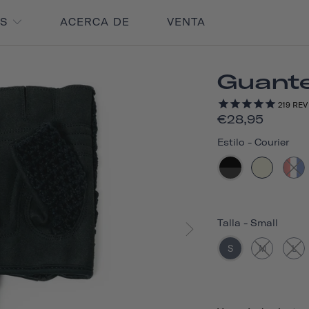
OS
ACERCA DE
VENTA
Guante
219
REV
€28,95
Estilo
-
Courier
Talla
-
Small
S
M
L