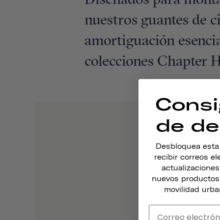
Diseñados para montar 
nuestros guantes de c
amortiguación esencia
colecciones Chapter H
Consi
de de
Desbloquea esta o
recibir correos e
actualizacione
nuevos productos,
movilidad urba