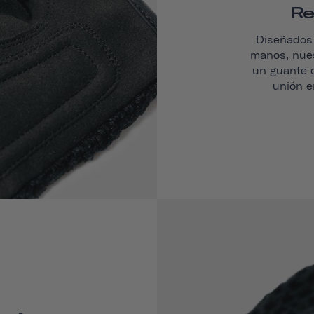
Re
Diseñados 
manos, nues
un guante q
unión e