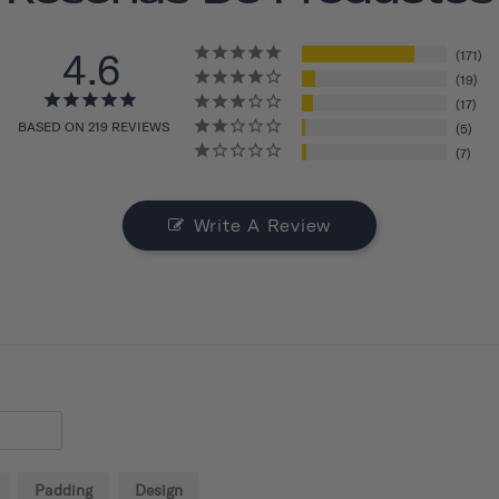
4.6
171
19
17
BASED ON 219 REVIEWS
5
7
Write A Review
Padding
Design