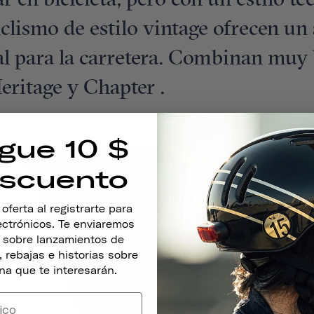
en bicicleta, pero con un estilo téc
iclismo de estilo vintage ofrecen un
l para la carretera. Combinan muy 
eritage y Chapter .
gue 10 $
scuento
ferta al registrarte para
lectrónicos. Te enviaremos
s sobre lanzamientos de
 rebajas e historias sobre
na que te interesarán.