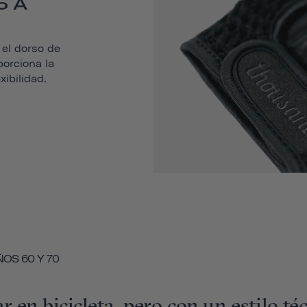
o A
 el dorso de
orciona la
xibilidad.
OS 60 Y 70