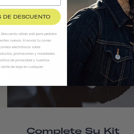
$ DE DESCUENTO
. Descuento válido solo para pedidos
ientes nuevos. Al enviar tu correo
 correos electrónicos sobre
oductos, promociones y novedades.
olítica de privacidad
y
nuestros
 darte de baja en cualquier
Complete Su Kit