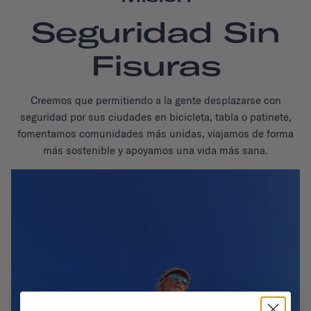
Seguridad Sin
Fisuras
Creemos que permitiendo a la gente desplazarse con
seguridad por sus ciudades en bicicleta, tabla o patinete,
fomentamos comunidades más unidas, viajamos de forma
más sostenible y apoyamos una vida más sana.