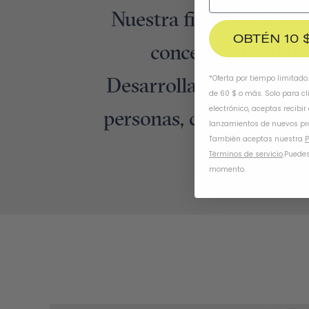
Nuestra filosofía de di
OBTÉN 10 
conceptos fundame
Desarrollamos nuestro 
*Oferta por tiempo limitado
de 60 $ o más. Solo para cl
electrónico, aceptas recibir
personas, creando el me
lanzamientos de nuevos pr
También aceptas nuestra
P
Términos de servicio
.
Puedes
momento.