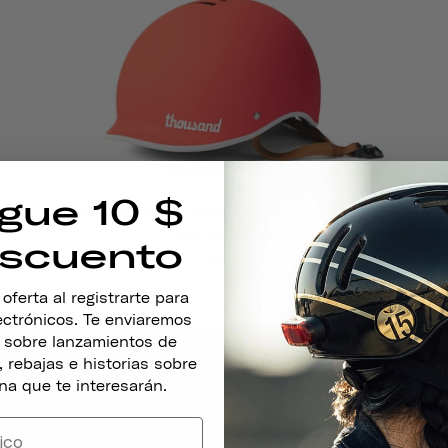
gue 10 $
Casco Heritage 1.0 Para Bicicleta Y Patines
ROJO AMANECER
scuento
€79
ferta al registrarte para
lectrónicos. Te enviaremos
s sobre lanzamientos de
 rebajas e historias sobre
na que te interesarán.
DISEÑADO PENSANDO EN TI