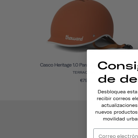
Consi
Casco Heritage 1.0 Para Bicicleta Y Patines
TERRACOTA
de de
€79
Desbloquea esta o
recibir correos e
actualizacione
nuevos productos,
movilidad urba