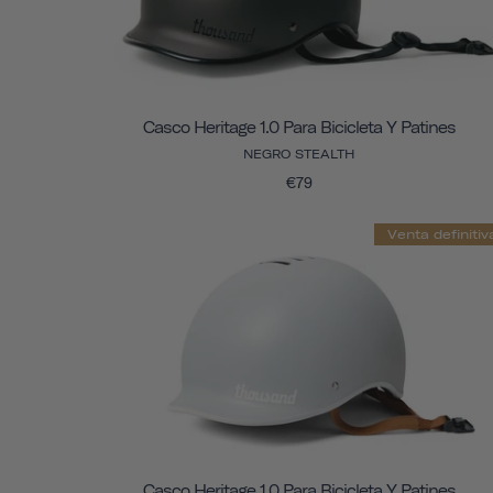
Casco Heritage 1.0 Para Bicicleta Y Patines
NEGRO STEALTH
€79
Venta definitiv
Casco Heritage 1.0 Para Bicicleta Y Patines