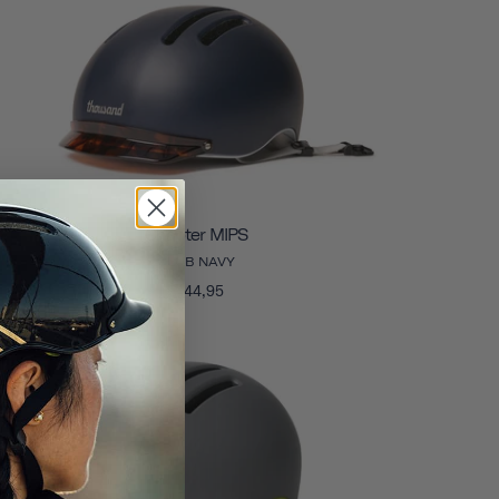
Chapter MIPS
CLUB NAVY
€144,95