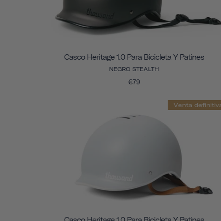
Casco Heritage 1.0 Para Bicicleta Y Patines
NEGRO STEALTH
€79
Venta definitiv
Casco Heritage 1.0 Para Bicicleta Y Patines