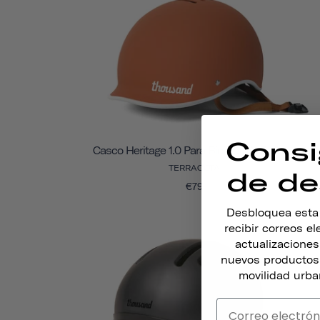
Consi
Casco Heritage 1.0 Para Bicicleta Y Patines
TERRACOTA
de de
€79
Desbloquea esta o
recibir correos e
actualizacione
nuevos productos,
movilidad urba