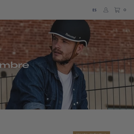
ES
0
ombre