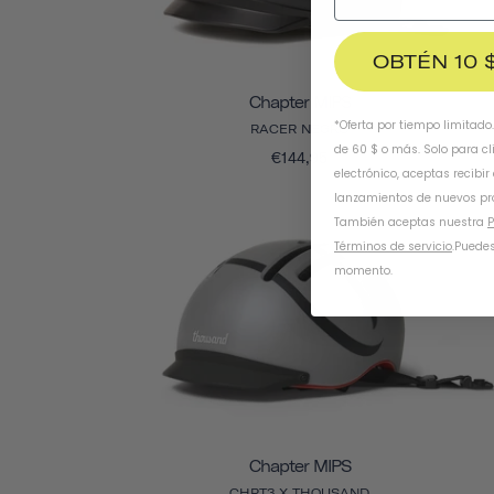
OBTÉN 10 
Chapter MIPS
*Oferta por tiempo limitado
RACER NEGRO
de 60 $ o más. Solo para cl
€144,95
electrónico, aceptas recibir
lanzamientos de nuevos pr
También aceptas nuestra
P
Términos de servicio
.
Puedes
momento.
Chapter MIPS
CHPT3 X THOUSAND