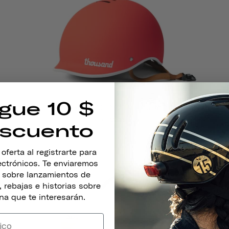
gue 10 $
Casco Heritage 1.0 Para Bicicleta Y Patines
ROJO AMANECER
scuento
€79
ferta al registrarte para
lectrónicos. Te enviaremos
s sobre lanzamientos de
 rebajas e historias sobre
na que te interesarán.