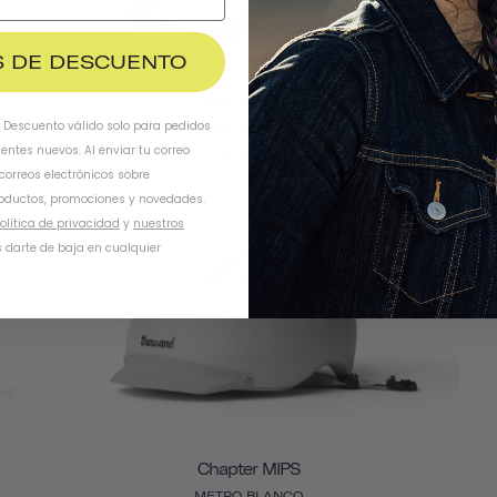
$ DE DESCUENTO
Chapter MIPS
. Descuento válido solo para pedidos
SUPERMOON BLANCO
ientes nuevos. Al enviar tu correo
€144,95
 correos electrónicos sobre
oductos, promociones y novedades.
olítica de privacidad
y
nuestros
 darte de baja en cualquier
Chapter MIPS
METRO BLANCO