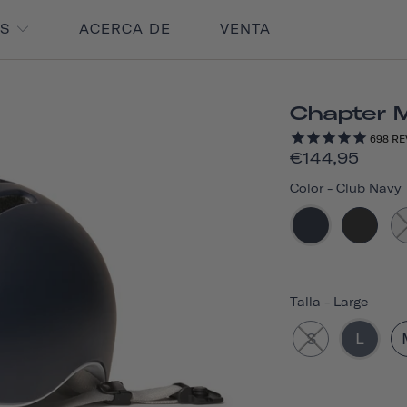
OS
ACERCA DE
VENTA
Chapter 
698
RE
€144,95
Color
-
Club Navy
Talla
-
Large
S
L