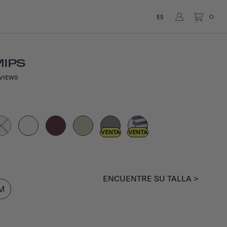
ES
0
MIPS
VIEWS
VENTA
VENTA
ENCUENTRE SU TALLA >
M