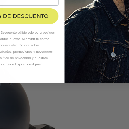
$ DE DESCUENTO
. Descuento válido solo para pedidos
ientes nuevos. Al enviar tu correo
 correos electrónicos sobre
oductos, promociones y novedades.
olítica de privacidad
y
nuestros
 darte de baja en cualquier