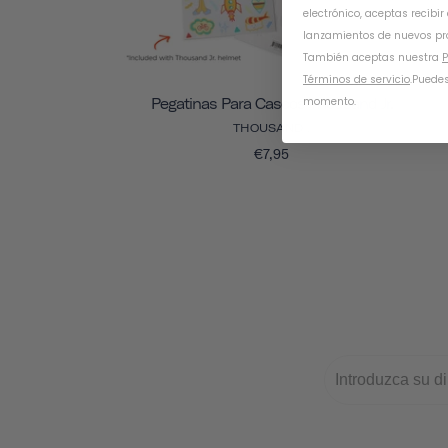
electrónico, aceptas recibir
lanzamientos de nuevos pr
También aceptas nuestra
P
Términos de servicio
.
Puedes
momento.
Pegatinas Para Cascos Thousand Jr.
THOUSAND .
€7,95