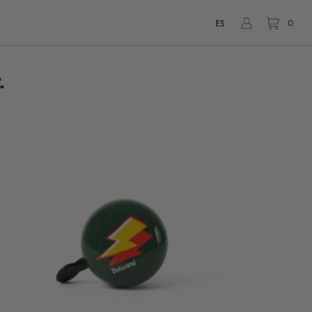
ES
0
.