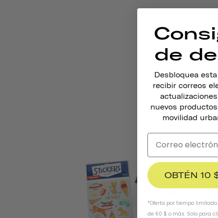
Consi
de de
Desbloquea esta o
recibir correos e
actualizacione
nuevos productos,
movilidad urba
OBTÉN 10 
*Oferta por tiempo limitado
de 60 $ o más. Solo para cl