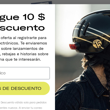
gue 10 $
scuento
ferta al registrarte para
lectrónicos. Te enviaremos
s sobre lanzamientos de
 rebajas e historias sobre
Pegatinas Para Cascos Thousand Jr.
na que te interesarán.
MUCHAS CARTAS
€7,95
$ DE DESCUENTO
. Descuento válido solo para pedidos
ientes nuevos. Al enviar tu correo