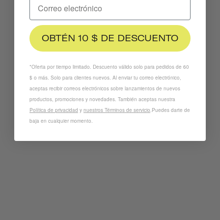
OBTÉN 10 $ DE DESCUENTO
*Oferta por tiempo limitado. Descuento válido solo para pedidos de 60
$ o más. Solo para clientes nuevos. Al enviar tu correo electrónico,
aceptas recibir correos electrónicos sobre lanzamientos de nuevos
productos, promociones y novedades. También aceptas nuestra
Política de privacidad
y
nuestros Términos de servicio
.
Puedes darte de
Pegatinas Para Cascos Thousand Jr.
baja en cualquier momento.
SUPERFORMAS
€7,95