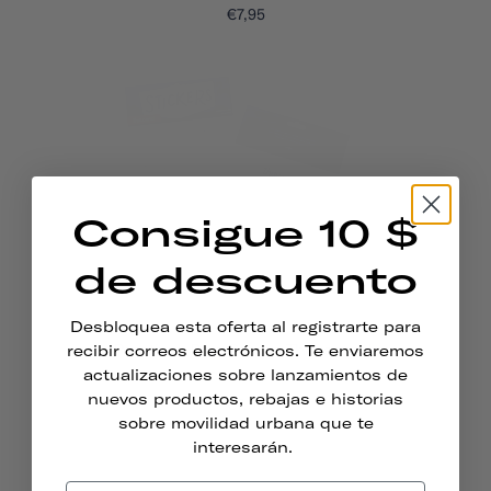
€7,95
Consigue 10 $
de descuento
Desbloquea esta oferta al registrarte para
Pegatinas Para Cascos Thousand Jr.
recibir correos electrónicos. Te enviaremos
actualizaciones sobre lanzamientos de
MUCHAS CARTAS
nuevos productos, rebajas e historias
€7,95
sobre movilidad urbana que te
interesarán.