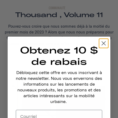
COMMUNAUTÉ
Thousand , Volume 11
Pouvez-vous croire que nous sommes déjà à la moitié du
premier mois de 2023 ? Alors que nous nous préparons pour
tout ce que cette nouvelle année nous réserve, nous avons
passé beaucoup de temps à réfléchir à tout ce que nous
Obtenez 10 $
avons accompli en 2022.
de rabais
Lire La Suite
Débloquez cette offre en vous inscrivant à
notre newsletter. Nous vous enverrons des
informations sur les lancements de
nouveaux produits, les promotions et des
articles intéressants sur la mobilité
urbaine.