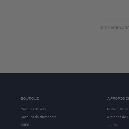
BOUTIQUE
À PROPOS D
Casques de vélo
Notre histoire
Casques de skateboard
À propos de 
MIPS
Journal