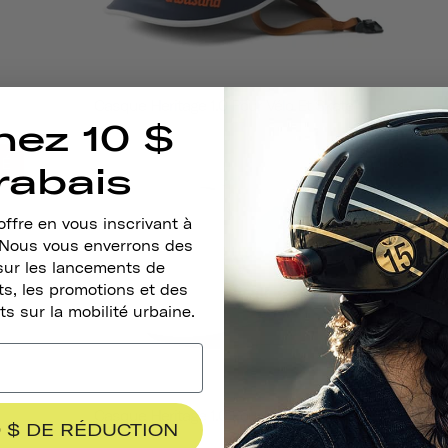
Casque Heritage 1.0 Pour Vélo Et Skate
nez 10 $
SÉ
ÉPUISÉ
rabais
ffre en vous inscrivant à
. Nous vous enverrons des
sur les lancements de
s, les promotions et des
ts sur la mobilité urbaine.
Casque Heritage 1.0 Pour Vélo Et Skate
 $ DE RÉDUCTION