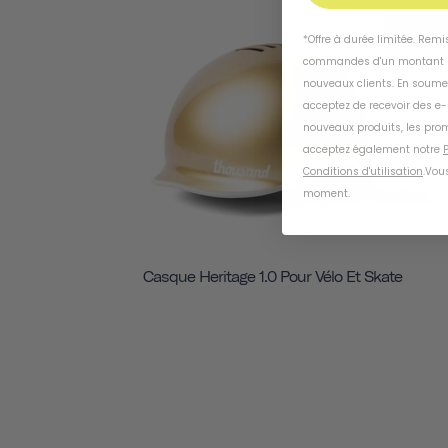
ÉPUI
*Offre à durée limitée. Rem
commandes d'un montant m
nouveaux clients. En soume
acceptez de recevoir des e
nouveaux produits, les prom
acceptez également notre
P
Conditions d'utilisation
.
Vous
moment
.
Casque Heritage 1.0 Pour Vélo Et Skate