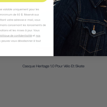
SÉ
ÉPUISÉ
ise valable uniquement pour les
inimum de 60 $. Réservé aux
ttant votre adresse e-mail, vous
-mails concernant les lancements de
otions et les mises à jour. Vous
olitique de confidentialité
et
nos
 pouvez vous désabonner à tout
Casque Heritage 1.0 Pour Vélo Et Skate