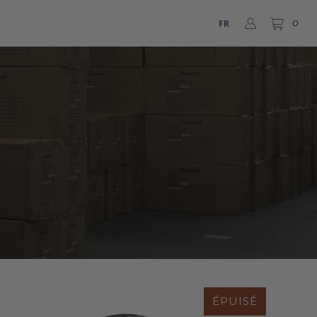
FR
0
ÉPUISÉ