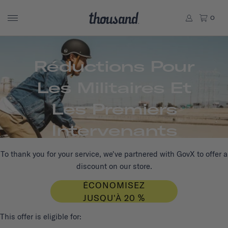
0
Réductions Pour
Les Militaires Et
Les Premiers
Intervenants
To thank you for your service, we've partnered with GovX to offer a
discount on our store.
ÉCONOMISEZ
JUSQU'À 20 %
This offer is eligible for: