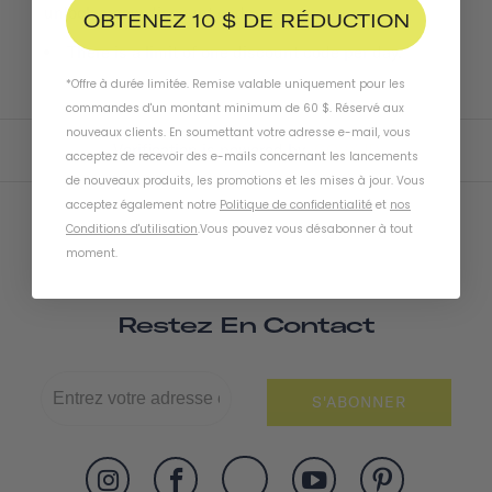
unlock a new discount code.
OBTENEZ 10 $ DE RÉDUCTION
There is a limit of one discount code per day.
*Offre à durée limitée. Remise valable uniquement pour les
commandes d'un montant minimum de 60 $. Réservé aux
nouveaux clients. En soumettant votre adresse e-mail, vous
Verification is powered by
GOVX ID
acceptez de recevoir des e-mails concernant les lancements
de nouveaux produits, les promotions et les mises à jour. Vous
acceptez également notre
Politique de confidentialité
et
nos
Conditions d'utilisation
.
Vous pouvez vous désabonner à tout
moment
.
Restez En Contact
S'ABONNER