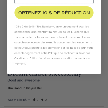
has a hard time for some reason hitting the ringer at the 
right angle to make a clear ding sound.
OBTENEZ 10 $ DE RÉDUCTION
Thousand Jr. Bicycle Bell
Tiger
*Offre à durée limitée. Remise valable uniquement pour les
Was this helpful?
1
0
commandes d'un montant minimum de 60 $. Réservé aux
nouveaux clients. En soumettant votre adresse e-mail, vous
acceptez de recevoir des e-mails concernant les lancements
02/11/2026
Nwiboko G.
de nouveaux produits, les promotions et les mises à jour. Vous
Nigeria
acceptez également notre
Politique de confidentialité
et
nos
Conditions d'utilisation
.
Vous pouvez vous désabonner à tout
moment
.
Dream chaser successfully
Good and awesome 
Thousand Jr. Bicycle Bell
Was this helpful?
0
0