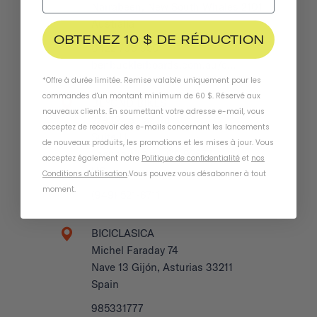
Narrabeen, New South Whales 2101
Australia
OBTENEZ 10 $ DE RÉDUCTION
0422 708 950
benbucklerboards.com.au/c…
*Offre à durée limitée. Remise valable uniquement pour les
commandes d'un montant minimum de 60 $. Réservé aux
BEYOND BIKES
nouveaux clients. En soumettant votre adresse e-mail, vous
27932 La Paz Rd
acceptez de recevoir des e-mails concernant les lancements
Suite H
de nouveaux produits, les promotions et les mises à jour. Vous
Laguna Niguel, CA 92677
acceptez également notre
Politique de confidentialité
et
nos
US
Conditions d'utilisation
.
Vous pouvez vous désabonner à tout
moment
.
(949) 521-6711
BICICLASICA
Michel Faraday 74
Nave 13 Gijón, Asturias 33211
Spain
985331777