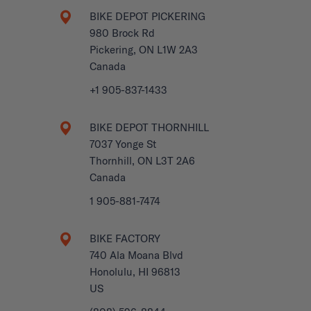
BIKE DEPOT PICKERING
980 Brock Rd
Pickering, ON L1W 2A3
Canada
+1 905-837-1433
BIKE DEPOT THORNHILL
7037 Yonge St
Thornhill, ON L3T 2A6
Canada
1 905-881-7474
BIKE FACTORY
740 Ala Moana Blvd
Honolulu, HI 96813
US