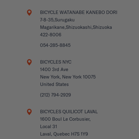
BICYCLE WATANABE KANEBO DORI
7-8-35,Surugaku
Magarikane,Shizuokashi,Shizuoka
422-8006
054-285-8845
BICYCLES NYC
1400 3rd Ave
New York, New York 10075
United States
(212) 794-2929
BICYCLES QUILICOT LAVAL
1600 Boul Le Corbusier,
Local 31
Laval, Quebec H7S 1Y9