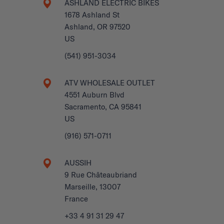
ASHLAND ELECTRIC BIKES
1678 Ashland St
Ashland, OR 97520
US
(541) 951-3034
ATV WHOLESALE OUTLET
4551 Auburn Blvd
Sacramento, CA 95841
US
(916) 571-0711
AUSSIH
9 Rue Châteaubriand
Marseille, 13007
France
+33 4 91 31 29 47