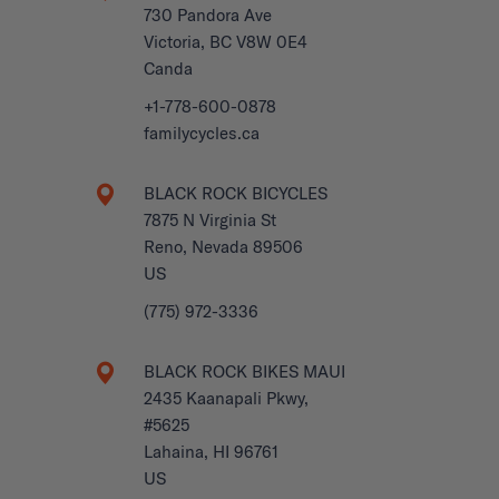
730 Pandora Ave
Victoria, BC V8W 0E4
Canda
+1-778-600-0878
familycycles.ca
BLACK ROCK BICYCLES
7875 N Virginia St
Reno, Nevada 89506
US
(775) 972-3336
BLACK ROCK BIKES MAUI
2435 Kaanapali Pkwy,
#5625
Lahaina, HI 96761
US