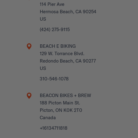
114 Pier Ave
Hermosa Beach, CA 90254
US
(424) 275-9115
BEACH E BIKING
129 W. Torrance Blvd.
Redondo Beach, CA 90277
US
310-546-1078
BEACON BIKES + BREW
188 Picton Main St.
Picton, ON K0K 2T0
Canada
+16134711818