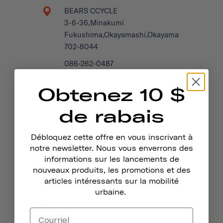
BEARS CCYCLE
3-6-36,Minakumi
Fukushima,Okayamashi,Okayama
702-8044
086-262-0487
Obtenez 10 $
BEIC & LIFESTYLE
Seestrasse 115
de rabais
Horn TG, 9326
Débloquez cette offre en vous inscrivant à
BELL'S BICYCLES
notre newsletter. Nous vous enverrons des
4 George St
informations sur les lancements de
Hastings, TN34 3EG
nouveaux produits, les promotions et des
United Kingdom
articles intéressants sur la mobilité
urbaine.
BEN BUCKLER BOARDS
1228 Pittwater Rd